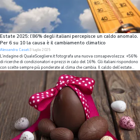
Estate 2025: l’86% degli italiani percepisce un caldo anomalo.
Per 6 su 10 la causa è il cambiamento climatico
Alessandra Casati
3 luglio 2025
L’indagine di QualeScegliere.it fotografa una nuova consapevolezza: +56%
di ricerche di condizionatori e prezzi in calo del 16%. Gli italiani rispondono
con scelte sempre più ponderate al clima che cambia. Il caldo dell’estate
italiana non è più percepito come una semplice condizione atmosfe