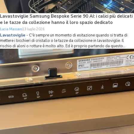
Lavastoviglie Samsung Bespoke Serie 90 AI: i calici più delicati
e le tazze da collezione hanno il loro spazio dedicato
Lucia Massaro
13 luglio 2026
Lavastoviglie
-
C'è sempre un momento di esitazione quando si tratta di
mettere i bicchieri di cristallo o le tazze da collezione in lavastoviglie. Il
rischio di aloni o rotture è molto alto. Ed è proprio partendo da questo
problema che Samsung ha ripensato l’organizzazione dello spazio interno
della lavastov