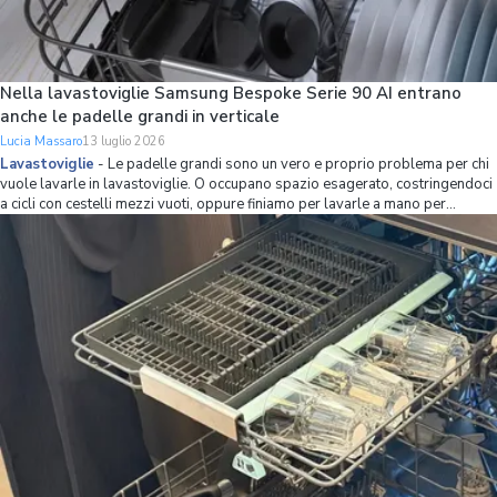
Nella lavastoviglie Samsung Bespoke Serie 90 AI entrano
anche le padelle grandi in verticale
Lucia Massaro
13 luglio 2026
Lavastoviglie
-
Le padelle grandi sono un vero e proprio problema per chi
vuole lavarle in lavastoviglie. O occupano spazio esagerato, costringendoci
a cicli con cestelli mezzi vuoti, oppure finiamo per lavarle a mano per
mettere più stoviglie possibile in lavastoviglie. Se non volete avere più
questo problema,