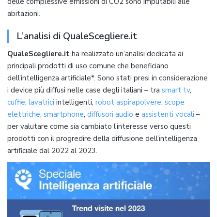
delle complessive emissioni di CO2 sono imputabili alle
abitazioni.
L’analisi di QualeScegliere.it
QualeScegliere.it
ha realizzato un’analisi dedicata ai
principali prodotti di uso comune che beneficiano
dell’intelligenza artificiale*. Sono stati presi in considerazione
i device più diffusi nelle case degli italiani – tra
smart tv
,
cuffie
,
lavatrici
intelligenti,
robot aspirapolvere
,
scope
elettriche
,
smartphone
,
diffusori audio
e
assistenti vocali
–
per valutare come sia cambiato l’interesse verso questi
prodotti con il progredire della diffusione dell’intelligenza
artificiale dal 2022 al 2023.