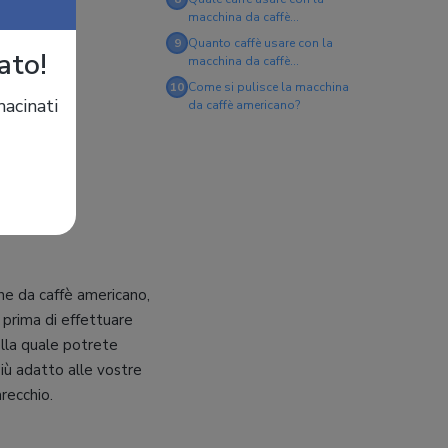
macchina da caffè
americano?
9
Quanto caffè usare con la
ato!
macchina da caffè
americano?
10
Come si pulisce la macchina
macinati
da caffè americano?
ne da caffè americano,
 prima di effettuare
ella quale potrete
più adatto alle vostre
recchio.