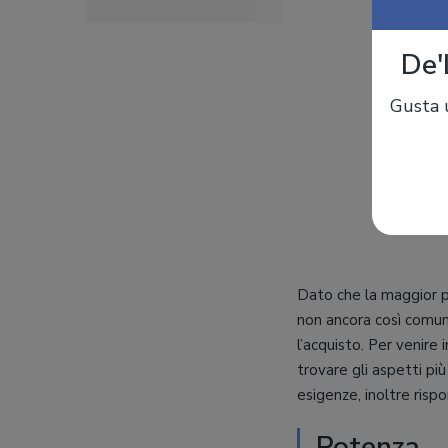
De'
Gusta u
Dato che la maggior p
non ancora così comun
l’acquisto. Per venire
trovare gli aspetti pi
esigenze, inoltre risp
Potenza