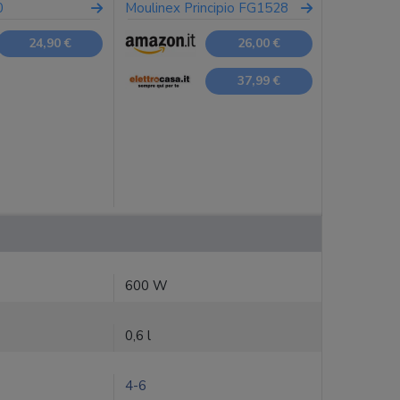
0
Moulinex Principio FG1528
24,90 €
26,00 €
37,99 €
600 W
0,6 l
4-6