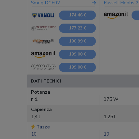
Smeg DCF02
Russell Hobbs 
174,46 €
177,23 €
190,99 €
199,00 €
199,00 €
DATI TECNICI
Potenza
n.d.
975 W
Capienza
1,4 l
1,25 l
Tazze
10
10