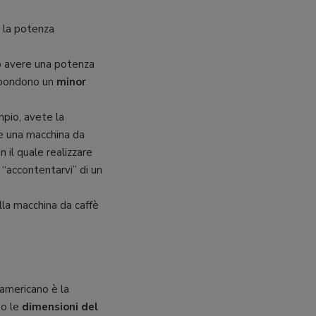
a la potenza
uò avere una potenza
rispondono un
minor
pio, avete la
ere una macchina da
 il quale realizzare
 “accontentarvi” di un
lla macchina da caffè
 americano è la
to le
dimensioni del