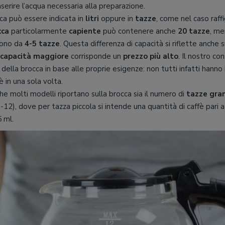
serire l’acqua necessaria alla preparazione.
ca può essere indicata in
litri
oppure in
tazze
, come nel caso raff
cca
particolarmente
capiente
può contenere anche
20 tazze
, me
sono da
4-5 tazze
. Questa differenza di capacità si riflette anche s
capacità maggiore
corrisponde un
prezzo più alto
. Il nostro con
 della brocca in base alle proprie esigenze: non tutti infatti hann
è in una sola volta.
e molti modelli riportano sulla brocca sia il numero di
tazze gra
2), dove per tazza piccola si intende una quantità di caffè pari a
 ml.