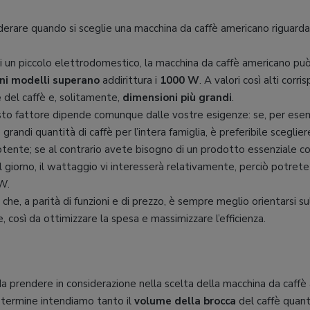
iderare quando si sceglie una macchina da caffè americano riguard
di un piccolo elettrodomestico, la macchina da caffè americano p
ni modelli superano
addirittura i
1000 W
. A valori così alti cor
e
del caffè e, solitamente,
dimensioni più grandi
.
sto fattore dipende comunque dalle vostre esigenze: se, per esem
grandi quantità di caffè per l’intera famiglia, è preferibile scegli
tente; se al contrario avete bisogno di un prodotto essenziale con
l giorno, il wattaggio vi interesserà relativamente, perciò potrete
W.
e, a parità di funzioni e di prezzo, è sempre meglio orientarsi su
 così da ottimizzare la spesa e massimizzare l’efficienza.
 prendere in considerazione nella scelta della macchina da caffè
 termine intendiamo tanto il
volume della brocca
del caffè quan