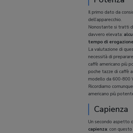
Il primo dato da cons
dell’apparecchio.
Nonostante si tratti 
davvero elevata:
alcu
tempo di erogazion
La valutazione di que
necessità di preparare 
caffè americano più po
poche tazze di caffè a
modello da 600-800 
Ricordiamo comunque ch
americano più potente,
Capienza
Un secondo aspetto da
capienza
: con questo