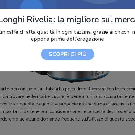
Longhi Rivelia: la migliore sul merc
n caffè di alta qualità in ogni tazzina, grazie ai chicchi 
appena prima dell'erogazione
SCOPRI DI PIÙ
arte dei consumatori italiani ha poca dimestichezza con le macchi
i da trovare nelle nostre cucine, è bene informarsi accuratamente
 incontro a questa esigenza vi proponiamo una guida all’acquisto n
ù importanti da tenere in considerazione nella scelta del modello 
onderemo ad alcune domande frequenti sull’utilizzo di questo appa