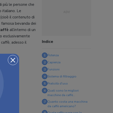
i più le persone che
 italiano. Le
(cioè il contenuto di
 la famosa bevanda dei
 caffè
all’interno di un
tto esclusivamente
Indice
 caffè, adesso il
×
1
Potenza
2
Capienza
3
Funzioni
4
Sistema di filtraggio
5
Praticità d'uso
6
Quali sono le migliori
macchine da caffè
americano?
7
Quanto costa una macchina
da caffè americano?
8
Quale caffè usare con la