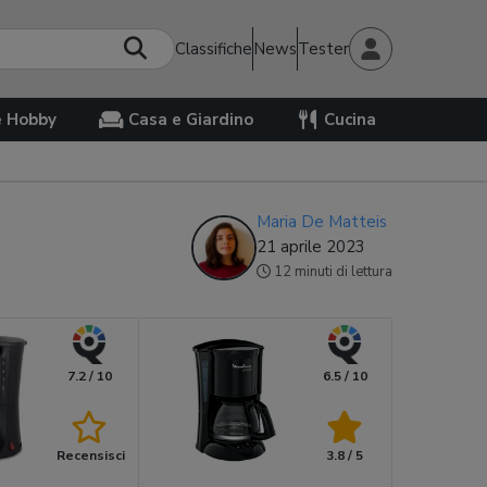
Classifiche
News
Tester
e Hobby
Casa e Giardino
Cucina
Maria De Matteis
21 aprile 2023
12 minuti di lettura
7.2 / 10
6.5 / 10
Recensisci
3.8 / 5