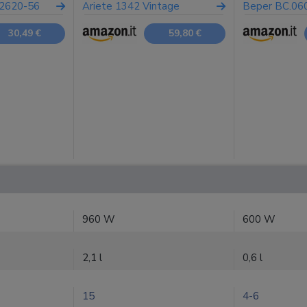
22620-56
Ariete 1342 Vintage
Beper BC.06
30,49 €
59,80 €
960 W
600 W
2,1 l
0,6 l
15
4-6