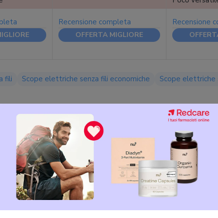
e
Poco versatil
pleta
Recensione completa
Recensione 
IGLIORE
OFFERTA MIGLIORE
OFFERT
fili
Scope elettriche senza fili economiche
Scope elettriche 
lettriche senza fili Bosch
 di pulizia dei pavimenti sono le
scope elettriche senza fili
: anal
zionali, le scope senza fili offrono una maggiore immediatezza di uti
ovescio della medaglia è che la loro
autonomia di utilizzo
, così
razione
, sono legati alle
caratteristiche della batteria
.