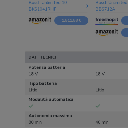
Bosch Unlimited 10
Bosch Unlimited
BKS1041RHF
BBS712A
1.511,58 €
DATI TECNICI
Potenza batteria
18 V
18 V
Tipo batteria
Litio
Litio
Modalità automatica
Autonomia massima
80 min
40 min