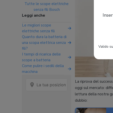
Tutte le scope elettriche
senza fili Bosch
Inser
Leggi anche
Le migliori scope
elettriche senza fili
Quanto dura la batteria di
una scopa elettrica senza
Valido su
fili?
I tempi di ricarica delle
scope a batteria
Come pulire i sedili della
macchina
La riprova del success
oggi sul mercato: diffi
lettura della nostra g
dubbio: