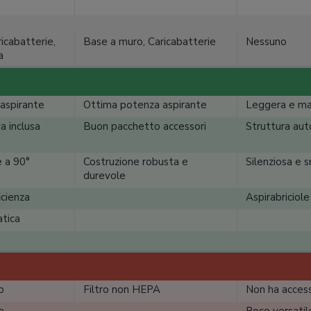
icabatterie,
Base a muro, Caricabatterie
Nessuno
a
aspirante
Ottima potenza aspirante
Leggera e m
va inclusa
Buon pacchetto accessori
Struttura au
 a 90°
Costruzione robusta e
Silenziosa e 
durevole
icienza
Aspirabriciole
tica
o
Filtro non HEPA
Non ha access