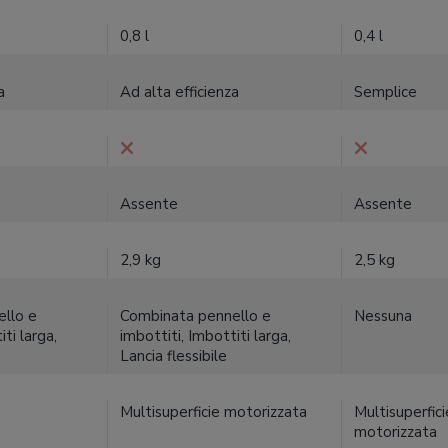
0,8 l
0,4 l
a
Ad alta efficienza
Semplice
Assente
Assente
2,9 kg
2,5 kg
llo e
Combinata pennello e
Nessuna
ti larga,
imbottiti, Imbottiti larga,
Lancia flessibile
Multisuperficie motorizzata
Multisuperfic
motorizzata