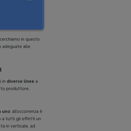
, cerchiamo in questo
no adeguate alle
h
i in
diverse linee
a
sto produttore.
n uno
: all’occorrenza è
a tutti gli effetti un
ta in verticale, ad