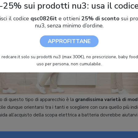
-25% sui prodotti nu3: usa il codic
isci il codice
qsc0826it
e ottieni
25% di sconto
sui pro
nu3, senza minimo d’ordine.
APPROFITTANE
 redcare.it solo su prodotti nu3 (max 300€), no prescrizione, baby food 
uso per persona, non cumulabile.
o di questo tipo di apparecchio è la
grandissima varietà di mode
cile dunque orientarsi tra i tanti e scegliere con cura quello più ind
uida all’acquisto della scopa elettrica a batteria dovrebbe aiutarvi