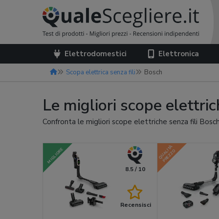
Elettrodomestici
Elettronica
Scopa elettrica senza fili
Bosch
Le migliori scope elettri
Confronta le migliori scope elettriche senza fili Bosc
QUALITÀ
MIGLIORE
PREZZO
8.5 / 10
Recensisci