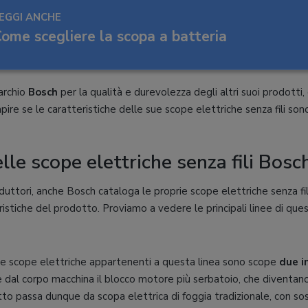
EGGI ANCHE
ome scegliere la scopa a batteria
marchio
Bosch
per la qualità e durevolezza degli altri suoi prodotti
capire se le caratteristiche delle sue scope elettriche senza fili so
elle scope elettriche senza fili Bosc
duttori, anche Bosch cataloga le proprie scope elettriche senza fil
istiche del prodotto. Proviamo a vedere le principali linee di que
, le scope elettriche appartenenti a questa linea sono scope
due i
e dal corpo macchina il blocco motore più serbatoio, che diventano 
tto passa dunque da scopa elettrica di foggia tradizionale, con sos