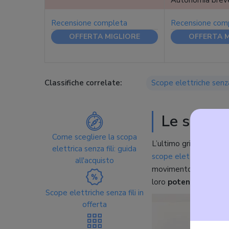
Autonomia brev
Recensione completa
Recensione com
OFFERTA MIGLIORE
OFFERTA M
Classifiche correlate:
Scope elettriche senza 
Le scope e
Come scegliere la scopa
L’ultimo grido in fatto
elettrica senza fili: guida
scope elettriche
tradi
all'acquisto
movimento. Certo, il r
loro
potenza di aspi
Scope elettriche senza fili in
offerta