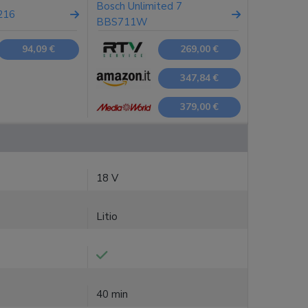
Bosch Unlimited 7
216
BBS711W
94,09 €
269,00 €
347,84 €
379,00 €
18 V
Litio
40 min