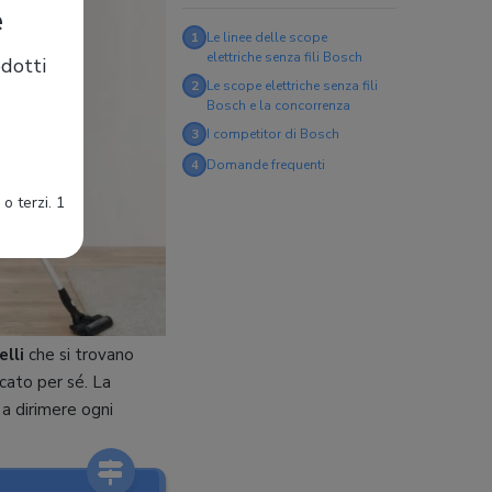
e
1
Le linee delle scope
elettriche senza fili Bosch
dotti
2
Le scope elettriche senza fili
Bosch e la concorrenza
3
I competitor di Bosch
4
Domande frequenti
o terzi. 1
lli
che si trovano
icato per sé. La
 a dirimere ogni