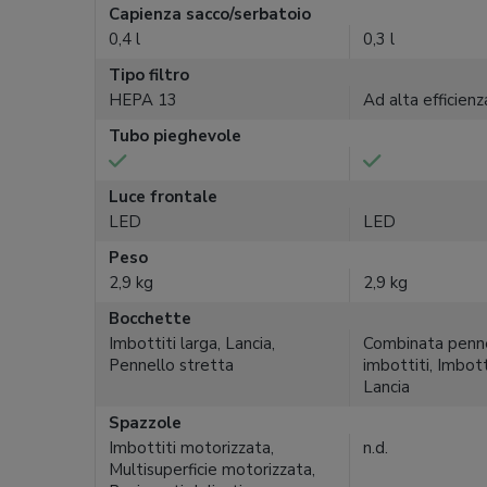
Capienza sacco/serbatoio
0,4 l
0,3 l
Tipo filtro
HEPA 13
Ad alta efficienz
Tubo pieghevole
Luce frontale
LED
LED
Peso
2,9 kg
2,9 kg
Bocchette
Imbottiti larga, Lancia,
Combinata penne
Pennello stretta
imbottiti, Imbotti
Lancia
Spazzole
Imbottiti motorizzata,
n.d.
Multisuperficie motorizzata,