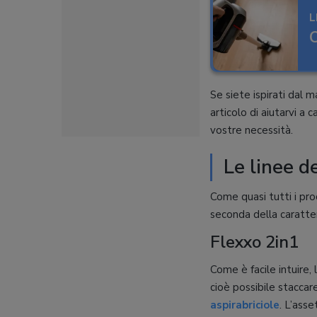
L
C
Se siete ispirati dal 
articolo di aiutarvi a 
vostre necessità.
Le linee d
Come quasi tutti i pro
seconda della caratter
Flexxo 2in1
Come è facile intuire
cioè possibile staccar
aspirabriciole
. L’asse