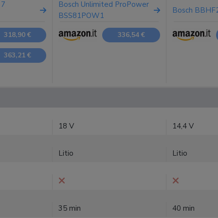
 7
Bosch Unlimited ProPower
Bosch BBHF
BSS81POW1
318,90 €
336,54 €
363,21 €
18 V
14,4 V
Litio
Litio
35 min
40 min