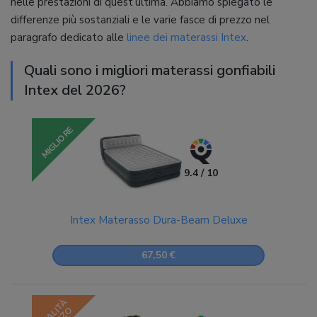
nelle prestazioni di quest’ultima. Abbiamo spiegato le
differenze più sostanziali e le varie fasce di prezzo nel
paragrafo dedicato alle
linee dei materassi Intex
.
Quali sono i migliori materassi gonfiabili
Intex del 2026?
MIGLIORE
9.4 / 10
Intex Materasso Dura-Beam Deluxe
67,50 €
QUALITÀ