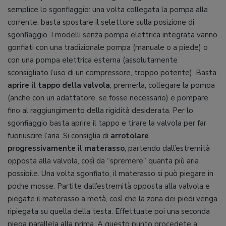
semplice lo sgonfiaggio: una volta collegata la pompa alla
corrente, basta spostare il selettore sulla posizione di
sgonfiaggio. I modelli senza pompa elettrica integrata vanno
gonfiati con una tradizionale pompa (manuale o a piede) o
con una pompa elettrica esterna (assolutamente
sconsigliato l’uso di un compressore, troppo potente). Basta
aprire il tappo della valvola
, premerla, collegare la pompa
(anche con un adattatore, se fosse necessario) e pompare
fino al raggiungimento della rigidità desiderata. Per lo
sgonfiaggio basta aprire il tappo e tirare la valvola per far
fuoriuscire l’aria. Si consiglia di
arrotolare
progressivamente il materasso
, partendo dall’estremità
opposta alla valvola, così da “spremere” quanta più aria
possibile. Una volta sgonfiato, il materasso si può piegare in
poche mosse. Partite dall’estremità opposta alla valvola e
piegate il materasso a metà, così che la zona dei piedi venga
ripiegata su quella della testa. Effettuate poi una seconda
piega parallela alla prima. A questo punto procedete a