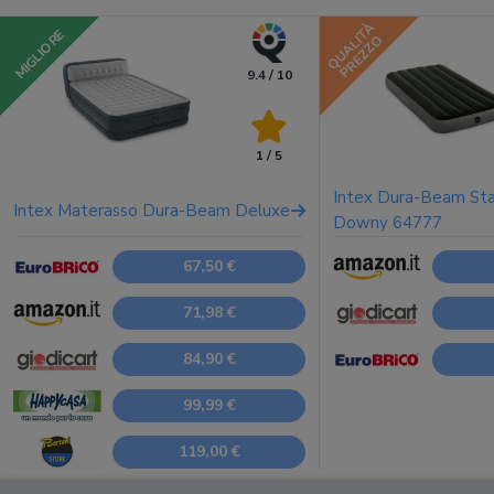
QUALITÀ
MIGLIORE
PREZZO
9.4 / 10
1 / 5
Intex Dura-Beam Sta
Intex Materasso Dura-Beam Deluxe
Downy 64777
67,50 €
71,98 €
84,90 €
99,99 €
119,00 €