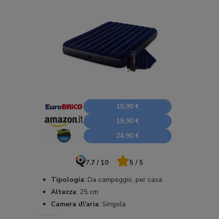
19,90 €
19,90 €
24,90 €
7.7 / 10
5 / 5
Tipologia
:
Da campeggio, per casa
Altezza
:
25 cm
Camera d\'aria
:
Singola