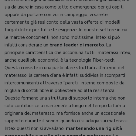
sia da usare in casa come letto d’emergenza per gli ospiti,
oppure da portare con voi in campeggio, vi sarete
certamente già resi conto della vasta offerta di modelli
targati Intex per tutte le esigenze. In questo settore in cui
le marche concorrenti non sono moltissime, Intex si può
infatti considerare un
brand leader di mercato
. La
principale caratteristica che accomuna tutti i materassi Intex,
anche quelli più economici, è la tecnologia Fiber-tech.
Questa consiste in una particolare struttura all’interno del
materasso: la camera d’aria è infatti suddivisa in scomparti
intercomunicanti attraverso “pareti” interne composte da
migliaia di sottili fibre in poliestere ad alta resistenza.
Queste formano una struttura di supporto interna che non
solo contribuisce a mantenere a lungo nel tempo la forma
originaria del materasso, ma fornisce anche un eccezionale
supporto durante il sonno: quando ci si adagia sui materassi
Intex questi non si avvallano,
mantenendo una rigidità
paragonabile a quella di un normale materasso
. Le