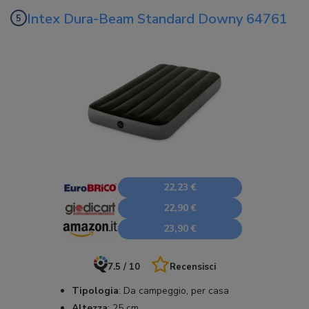
Intex Dura-Beam Standard Downy 64761
22,23 €
22,90 €
23,90 €
7.5 / 10
Recensisci
Tipologia
:
Da campeggio, per casa
Altezza
:
25 cm