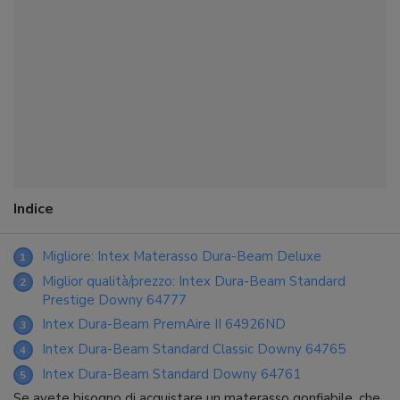
Indice
Migliore: Intex Materasso Dura-Beam Deluxe
1
Miglior qualità/prezzo: Intex Dura-Beam Standard
2
Prestige Downy 64777
Intex Dura-Beam PremAire II 64926ND
3
Intex Dura-Beam Standard Classic Downy 64765
4
Intex Dura-Beam Standard Downy 64761
5
Se avete bisogno di acquistare un materasso gonfiabile, che