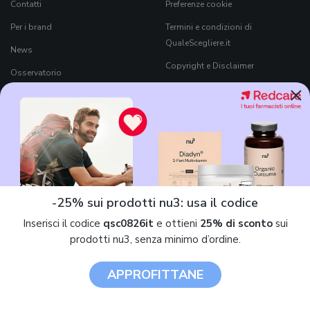
Contatti
Preferenze cookie
Per i brand
Termini e condizioni di
QualeScegliere.it
News
Copyright e Disclaimer
Osservatorio
×
Come funziona QualeScegliere.it
Ricerca Prodotti
Black Friday 2026
-25% sui prodotti nu3: usa il codice
Inserisci il codice
qsc0826it
e ottieni
25% di sconto
sui
7Pixel S.r.l.
è parte di
Mavriq
, il nome commerciale che contraddistingue
prodotti nu3, senza minimo d’ordine.
tutte le società di
Moltiply Group S.p.A.
attive nella comparazione e/o
intermediazione di prodotti e servizi.
APPROFITTANE