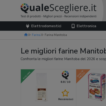
Elettrodomestici
Elettronica
Farina
Farina Manitoba
Le migliori farine Manit
Confronta le migliori farine Manitoba del 2026 e scop
QUALITÀ
MIGLIORE
PREZZO
8.8 / 10
Recensisci