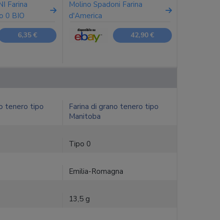
 Farina
Molino Spadoni Farina
o 0 BIO
d'America
6,35 €
42,90 €
no tenero tipo
Farina di grano tenero tipo
Manitoba
Tipo 0
Emilia-Romagna
13,5 g