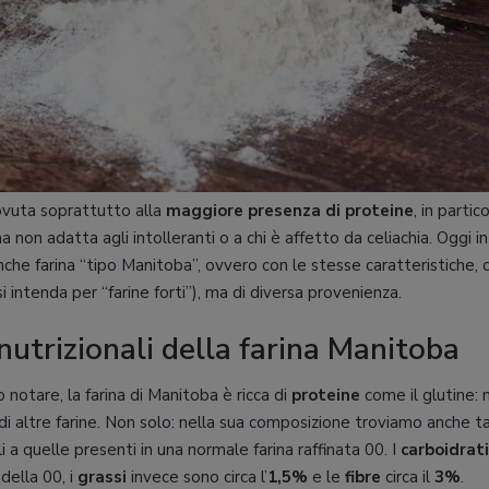
ovuta soprattutto alla
maggiore presenza di proteine
, in partic
na non adatta agli intolleranti o a chi è affetto da celiachia. Oggi 
nche farina “tipo Manitoba”, ovvero con le stesse caratteristiche, 
 intenda per “farine forti”), ma di diversa provenienza.
nutrizionali della farina Manitoba
otare, la farina di Manitoba è ricca di
proteine
come il glutine: n
i altre farine. Non solo: nella sua composizione troviamo anche t
li a quelle presenti in una normale farina raffinata 00. I
carboidrati
della 00, i
grassi
invece sono circa l’
1,5%
e le
fibre
circa il
3%
.