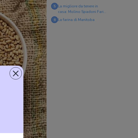
5
La migliore da tenere in
casa: Molino Spadoni Farina
d'America
6
La farina di Manitoba
×