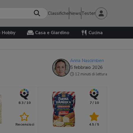
Classifiche
News
Tester
e Hobby
Casa e Giardino
Cucina
Anna Nascimben
5 febbraio 2026
12 minuti di lettura
8.3 / 10
7 / 10
Recensisci
4.5 / 5