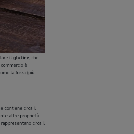
olare
il glutine
, che
in commercio è
come la forza (più
e contiene circa il
ante altre proprietà
rappresentano circa il