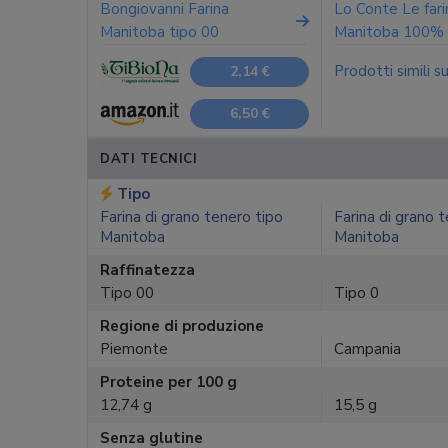
Bongiovanni Farina
Lo Conte Le far
Manitoba tipo 00
Manitoba 100%
Prodotti simili s
2,14 €
6,50 €
DATI TECNICI
Tipo
Farina di grano tenero tipo
Farina di grano 
Manitoba
Manitoba
Raffinatezza
Tipo 00
Tipo 0
Regione di produzione
Piemonte
Campania
Proteine per 100 g
12,74 g
15,5 g
Senza glutine