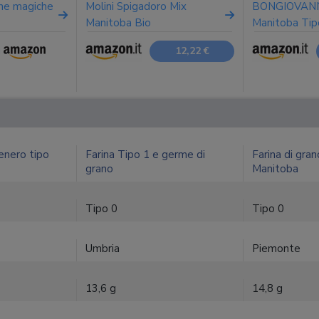
ine magiche
Molini Spigadoro Mix
BONGIOVANNI
Manitoba Bio
Manitoba Tip
u
12,22 €
tenero tipo
Farina Tipo 1 e germe di
Farina di gra
grano
Manitoba
Tipo 0
Tipo 0
Umbria
Piemonte
13,6 g
14,8 g