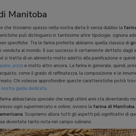
 di Manitoba
se che troviamo spesso nella nostra dieta è senza dubbio la
farin
eristiche può distinguersi in tantissime altre tipologie, ognuna ad
ben specifiche. Tra le farina preferite abbiamo quella classica di
gr
ta e venduta al mondo. Il suo successo è certamente dettato dagli 
é si tratta di un alimento molto adatto alla panificazione e quind
r
pane
,
pizza
e molto altro ancora. La farina in generale, quindi, pr
acquisto, come il grado di raffinatezza, la composizione e le innum
ato. Chi volesse approfondire queste caratteristiche potrà trov
a
nostra guida dedicata
.
 farina abbastanza speciale che negli ultimi anni sta diventando m
 presso ogni supermercato e online, ovvero la
farina di Manitoba
 americana
. Scopriamo allora tutti gli aspetti più significativi di q
sia diventata tanto nota nel campo culinario.