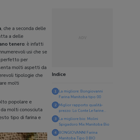
a
, che a seconda delle
atta a delle
ano tenero
: è infatti
innumerevoli usi che se
i perfetto per
esenta molti aspetti da
Indice
erevoli tipologie che
are molti
1
La migliore: Bongiovanni
Farina Manitoba tipo 00
olto popolare e
2
Miglior rapporto qualità-
, da molti conosciuta
prezzo: Lo Conte Le farine
magiche Manitoba 100%
uesto tipo di farina e
3
La migliore bio: Molini
Spigadoro Mix Manitoba Bio
4
BONGIOVANNI Farina
Manitoba Tipo 0 BIO