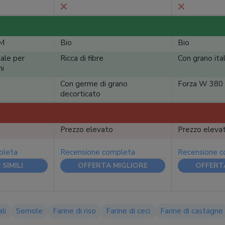
GM
Bio
Bio
ale per
Ricca di fibre
Con grano ita
ni
Con germe di grano
Forza W 380
decorticato
Prezzo elevato
Prezzo eleva
pleta
Recensione completa
Recensione 
SIMILI
OFFERTA MIGLIORE
OFFERT
li
Semole
Farine di riso
Farine di ceci
Farine di castagne