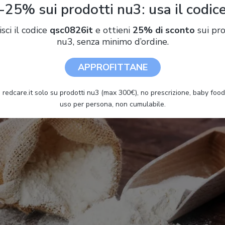
-25% sui prodotti nu3: usa il codic
tiche della farina Manitoba
isci il codice
qsc0826it
e ottieni
25% di sconto
sui pro
nu3, senza minimo d’ordine.
ce nel nord America, in Canada, precisamente nel Manitoba, region
APPROFITTANE
a
farina di grano tenero
, quindi apparentemente con la stessa de
delle caratteristiche diverse dovute al clima più freddo a cui so
tivazione a temperature più basse, infatti, il grano col tempo si 
 redcare.it solo su prodotti nu3 (max 300€), no prescrizione, baby food 
uso per persona, non cumulabile.
ù
resistente
, molto di più rispetto ad altre tipologie di grano.