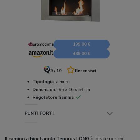
199,00 €
489,00 €
9 / 10
Recensisci
Tipologia
:
a muro
Dimensioni
:
95 x 16 x 54 cm
Regolatore fiamma
:
PUNTI FORTI
Il
camino a bioetanolo Teporus LONG
è ideale per chi