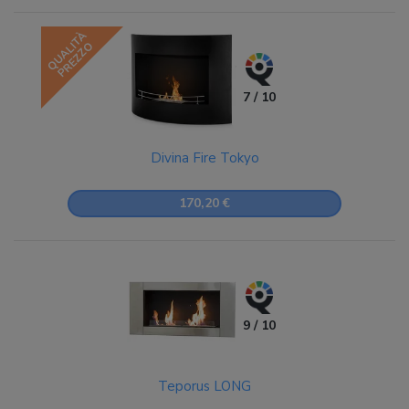
QUALITÀ
PREZZO
7 / 10
Divina Fire Tokyo
170,20 €
9 / 10
Teporus LONG