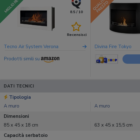
QUALITÀ
MIGLIORE
PREZZO
8.5 / 10
Recensisci
Tecno Air System Verona
Divina Fire Tokyo
Prodotti simili su
DATI TECNICI
Tipologia
A muro
A muro
Dimensioni
85 x 45 x 18 cm
63 x 45 x 15,5 cm
Capacità serbatoio