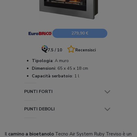
279,90 €
7.5 / 10
Recensisci
Tipologia
:
A muro
Dimensioni
:
65 x 45 x 18 cm
Capacità serbatoio
:
1 l
PUNTI FORTI
PUNTI DEBOLI
Il
camino a bioetanolo
Tecno Air System Ruby Treviso è un