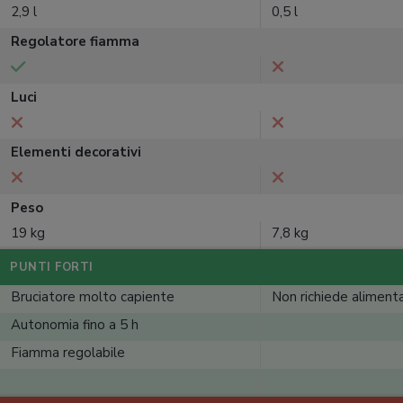
2,9 l
0,5 l
Regolatore fiamma
Luci
Elementi decorativi
Peso
19 kg
7,8 kg
PUNTI FORTI
Bruciatore molto capiente
Non richiede alimenta
Autonomia fino a 5 h
Fiamma regolabile