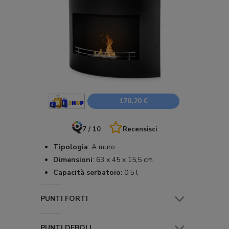
170,20 €
7 / 10
Recensisci
Tipologia
:
A muro
Dimensioni
:
63 x 45 x 15,5 cm
Capacità serbatoio
:
0,5 l
PUNTI FORTI
PUNTI DEBOLI