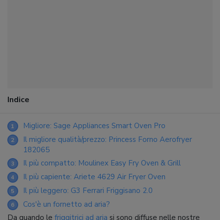
Indice
Migliore: Sage Appliances Smart Oven Pro
1
Il migliore qualità/prezzo: Princess Forno Aerofryer
2
182065
Il più compatto: Moulinex Easy Fry Oven & Grill
3
Il più capiente: Ariete 4629 Air Fryer Oven
4
Il più leggero: G3 Ferrari Friggisano 2.0
5
Cos'è un fornetto ad aria?
6
Da quando le
friggitrici ad aria
si sono diffuse nelle nostre