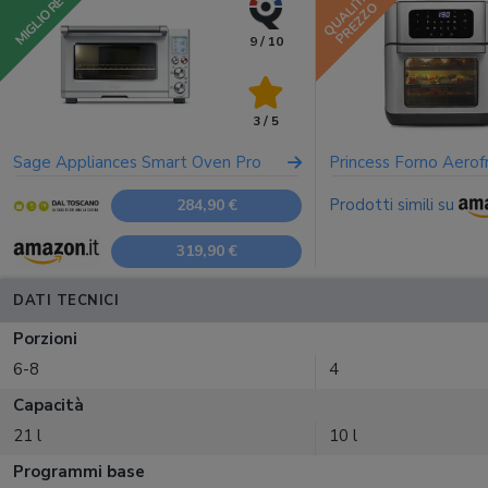
QUALITÀ
MIGLIORE
PREZZO
9 / 10
3 / 5
Sage Appliances Smart Oven Pro
Princess Forno Aero
Prodotti simili su
284,90 €
319,90 €
DATI TECNICI
Porzioni
6-8
4
Capacità
21 l
10 l
Programmi base