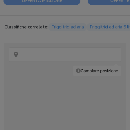
OFFERTA MIGLIORE
OFFERTE 
Classifiche correlate:
Friggitrici ad aria
Friggitrici ad aria 5 li