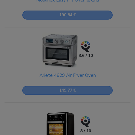
Moulinex Easy Fry Oven & Grill
190,84 €
8.6 / 10
Ariete 4629 Air Fryer Oven
149,77 €
8 / 10