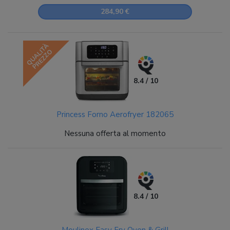
284,90 €
QUALITÀ
PREZZO
8.4 / 10
Princess Forno Aerofryer 182065
Nessuna offerta al momento
8.4 / 10