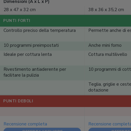
Dimensioni (A x L x P)
28 x 47 x 32 cm
38 x 36 x 35,2 cm
PUNTI FORTI
Controllo preciso della temperatura
Permette anche di ess
10 programmi preimpostati
Anche mini forno
Ideale per cottura lenta
Cottura multilivello
Rivestimento antiaderente per
10 programmi di cott
facilitare la pulizia
Teglia, griglie e cest
dotazione
PUNTI DEBOLI
Recensione completa
Recensione complet