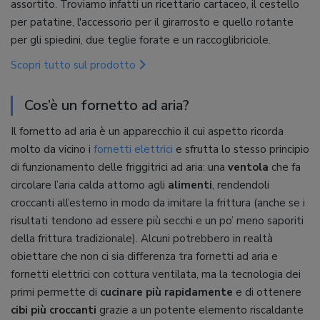
assortito. Troviamo infatti un ricettario cartaceo, il cestello
per patatine, l'accessorio per il girarrosto e quello rotante
per gli spiedini, due teglie forate e un raccoglibriciole.
Scopri tutto sul prodotto
Cos’è un fornetto ad aria?
Il fornetto ad aria è un apparecchio il cui aspetto ricorda
molto da vicino i
fornetti elettrici
e sfrutta lo stesso principio
di funzionamento delle friggitrici ad aria: una
ventola
che fa
circolare l’aria calda attorno agli
alimenti
, rendendoli
croccanti all’esterno in modo da imitare la frittura (anche se i
risultati tendono ad essere più secchi e un po’ meno saporiti
della frittura tradizionale). Alcuni potrebbero in realtà
obiettare che non ci sia differenza tra fornetti ad aria e
fornetti elettrici con cottura ventilata, ma la tecnologia dei
primi permette di
cucinare più rapidamente
e di ottenere
cibi più croccanti
grazie a un potente elemento riscaldante