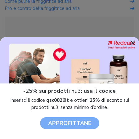
Come pulire la friggitrice ad aria
Pro e contro della friggitrice ad aria
×
-25% sui prodotti nu3: usa il codice
Inserisci il codice
qsc0826it
e ottieni
25% di sconto
sui
prodotti nu3, senza minimo d’ordine.
APPROFITTANE
Friggitrici ad aria: gli ultimi prodotti recensiti