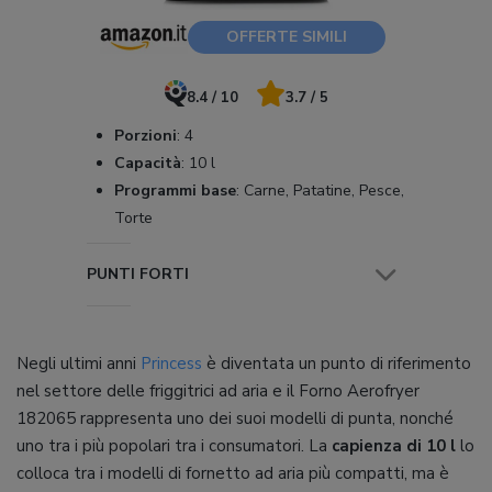
OFFERTE SIMILI
8.4 / 10
3.7 / 5
Porzioni
:
4
Capacità
:
10 l
Programmi base
:
Carne, Patatine, Pesce,
Torte
PUNTI FORTI
Negli ultimi anni
Princess
è diventata un punto di riferimento
nel settore delle friggitrici ad aria e il Forno Aerofryer
182065 rappresenta uno dei suoi modelli di punta, nonché
uno tra i più popolari tra i consumatori. La
capienza di 10 l
lo
colloca tra i modelli di fornetto ad aria più compatti, ma è