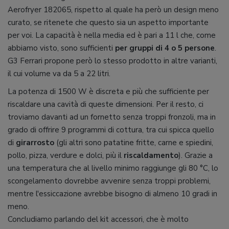
Aerofryer 182065, rispetto al quale ha però un design meno
curato, se ritenete che questo sia un aspetto importante
per voi. La capacità è nella media ed è pari a 11 l che, come
abbiamo visto, sono sufficienti
per gruppi di 4 o 5 persone
.
G3 Ferrari propone però lo stesso prodotto in altre varianti,
il cui volume va da 5 a 22 litri.
La potenza di 1500 W è discreta e più che sufficiente per
riscaldare una cavità di queste dimensioni. Per il resto, ci
troviamo davanti ad un fornetto senza troppi fronzoli, ma in
grado di offrire 9 programmi di cottura, tra cui spicca quello
di
girarrosto
(gli altri sono patatine fritte, carne e spiedini,
pollo, pizza, verdure e dolci, più il
riscaldamento
). Grazie a
una temperatura che al livello minimo raggiunge gli 80 °C, lo
scongelamento dovrebbe avvenire senza troppi problemi,
mentre l'essiccazione avrebbe bisogno di almeno 10 gradi in
meno.
Concludiamo parlando del kit accessori, che è molto