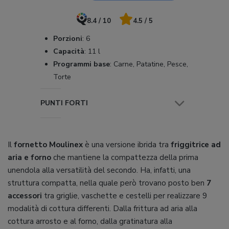
8.4 / 10
4.5 / 5
Porzioni
:
6
Capacità
:
11 l
Programmi base
:
Carne, Patatine, Pesce,
Torte
PUNTI FORTI
Il
fornetto Moulinex
è una versione ibrida tra
friggitrice ad
aria e forno
che mantiene la compattezza della prima
unendola alla versatilità del secondo. Ha, infatti, una
struttura compatta, nella quale però trovano posto ben
7
accessori
tra griglie, vaschette e cestelli per realizzare 9
modalità di cottura differenti. Dalla frittura ad aria alla
cottura arrosto e al forno, dalla gratinatura alla