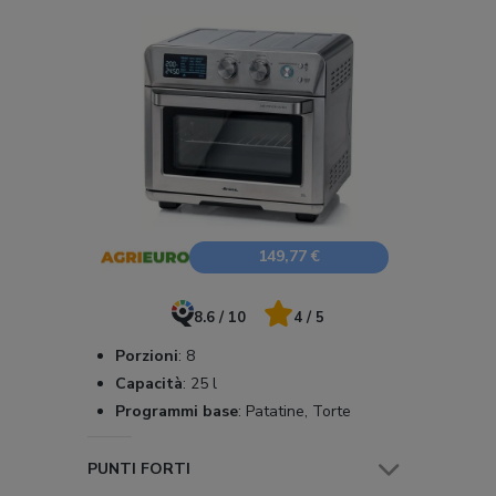
149,77 €
8.6 / 10
4 / 5
Porzioni
:
8
Capacità
:
25 l
Programmi base
:
Patatine, Torte
PUNTI FORTI