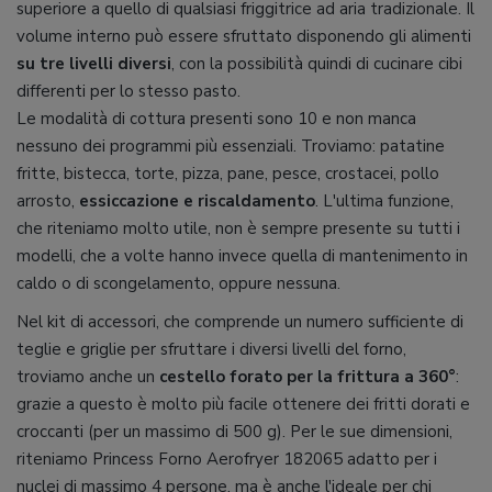
superiore a quello di qualsiasi friggitrice ad aria tradizionale. Il
volume interno può essere sfruttato disponendo gli alimenti
su tre livelli diversi
, con la possibilità quindi di cucinare cibi
differenti per lo stesso pasto.
Le modalità di cottura presenti sono 10 e non manca
nessuno dei programmi più essenziali. Troviamo: patatine
fritte, bistecca, torte, pizza, pane, pesce, crostacei, pollo
arrosto,
essiccazione e riscaldamento
. L'ultima funzione,
che riteniamo molto utile, non è sempre presente su tutti i
modelli, che a volte hanno invece quella di mantenimento in
caldo o di scongelamento, oppure nessuna.
Nel kit di accessori, che comprende un numero sufficiente di
teglie e griglie per sfruttare i diversi livelli del forno,
troviamo anche un
cestello forato per la frittura a 360°
:
grazie a questo è molto più facile ottenere dei fritti dorati e
croccanti (per un massimo di 500 g). Per le sue dimensioni,
riteniamo Princess Forno Aerofryer 182065 adatto per i
nuclei di massimo 4 persone, ma è anche l'ideale per chi