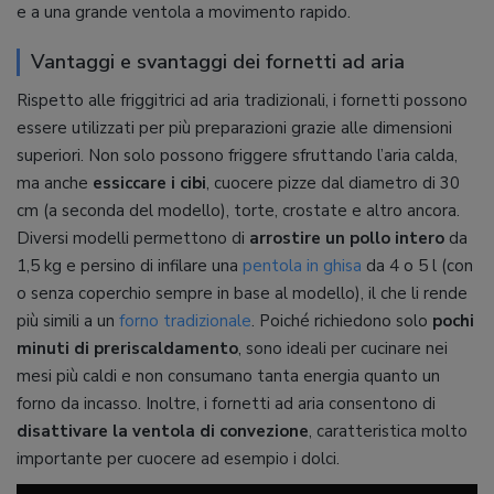
e a una grande ventola a movimento rapido.
Vantaggi e svantaggi dei fornetti ad aria
Rispetto alle friggitrici ad aria tradizionali, i fornetti possono
essere utilizzati per più preparazioni grazie alle dimensioni
superiori. Non solo possono friggere sfruttando l’aria calda,
ma anche
essiccare i cibi
, cuocere pizze dal diametro di 30
cm (a seconda del modello), torte, crostate e altro ancora.
Diversi modelli permettono di
arrostire un pollo intero
da
1,5 kg e persino di infilare una
pentola in ghisa
da 4 o 5 l (con
o senza coperchio sempre in base al modello), il che li rende
più simili a un
forno tradizionale
. Poiché richiedono solo
pochi
minuti di preriscaldamento
, sono ideali per cucinare nei
mesi più caldi e non consumano tanta energia quanto un
forno da incasso. Inoltre, i fornetti ad aria consentono di
disattivare la ventola di convezione
, caratteristica molto
importante per cuocere ad esempio i dolci.