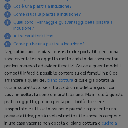
Cos'è una piastra a induzione?
6
Come si usa la piastra a induzione?
7
Quali sono i vantaggi e gli svantaggi della piastra a
8
induzione?
Altre caratteristiche
9
Come pulire una piastra a induzione?
10
Negli ultimi anni le
piastre elettriche portatili
per cucina
sono diventate un oggetto molto ambito dai consumatori
per innumerevoli ed evidenti motivi. Grazie a questi modelli
compatti infatti è possibile contare su dei fornelli in più da
affiancare a quelli del
piano cottura
di cui è già dotata la
cucina, soprattutto se si tratta di un modello
a gas
, i cui
costi in bolletta
sono ormai altalenanti. Ma in realtà questo
pratico oggetto, proprio per la possibilità di essere
trasportato e utilizzato ovunque purché sia presente una
presa elettrica, potrà rivelarsi molto utile anche in camper o
in una casa vacanza non dotata di piano cottura o
cucina a