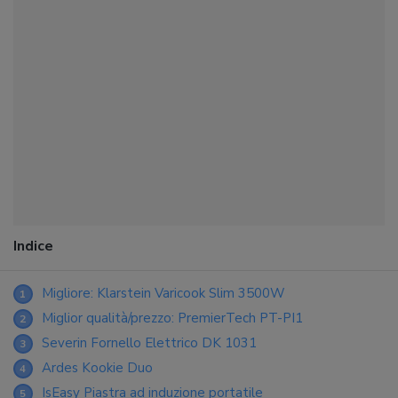
Indice
Migliore: Klarstein Varicook Slim 3500W
1
Miglior qualità/prezzo: PremierTech PT-PI1
2
Severin Fornello Elettrico DK 1031
3
Ardes Kookie Duo
4
IsEasy Piastra ad induzione portatile
5