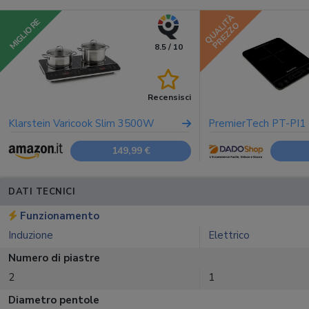
QUALITÀ
MIGLIORE
PREZZO
8.5 / 10
Recensisci
Klarstein Varicook Slim 3500W
PremierTech PT-PI1
149,99 €
DATI TECNICI
Funzionamento
Induzione
Elettrico
Numero di piastre
2
1
Diametro pentole