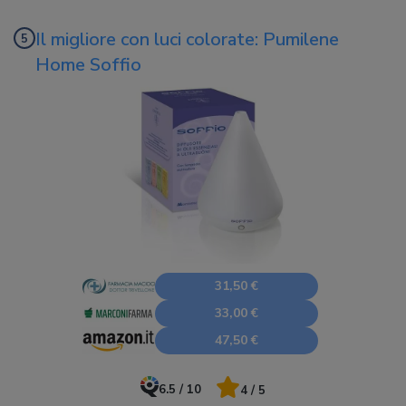
Il migliore con luci colorate: Pumilene
Home Soffio
31,50 €
33,00 €
47,50 €
6.5 / 10
4 / 5