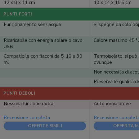
12 x 8 x 11 cm
10 x 14 x 15,5 cm
PUNTI FORTI
Funzionamento senz'acqua
Si spegne da solo do
Ricaricabile con energia solare o cavo
Calore massimo 45 °
USB
Compatibile con flaconi da 5, 10 e 30
Termoisolato, si può
ml
ovunque
Non necessita di acq
Preserva le qualità de
PUNTI DEBOLI
Nessuna funzione extra
Autonomia breve
Recensione completa
Recensione complet
OFFERTE SIMILI
OFFERTA M