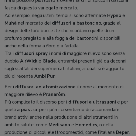
ma si possono piuttosto trovare marchi di spicco in ciascuna
fascia di questo variegato mercato.
Ad esempio, negli ultimi tempi si sono affermate
Hypno
e
Muhà
nel mercato dei
diffusori a bastoncino
, grazie al
design delle loro boccette che ricordano quelle di un
profumo pregiato e alla foggia dei bastoncini, disponibili
anche nella forma a fiore o a farfalla.
Tra i
diffusori spray
i nomi di maggiore rilievo sono senza
dubbio
AirWick
e
Glade
, entrambi presenti già da decenni
sugli scaffali dei supermercati italiani, ai quali si è aggiunto
più di recente
Ambi Pur
.
Per i
diffusori ad atomizzazione
il nome al momento di
maggiore rilievo è
Pranarôm
.
Più complicato il discorso per i
diffusori a ultrasuoni
e per
quelli
a piastra
: per i primi ci sentiamo di raccomandare
brand attivi anche nella produzione di altri strumenti in
ambito salute, come
Medisana
e
Homedics
, o nella
produzione di piccoli elettrodomestici, come l’italiana
Beper
.