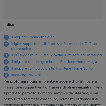
Indice
Il migliore: Pranarôm Soléo
1
Miglior rapporto qualità-prezzo: Puressentiel Diffusore a
2
calore dolce
Il più suggestivo: Purae Snowfall Diffusore ad Ultrasuoni
3
Il migliore con design minimal: Pumilene Home Magia
4
Il migliore con luci colorate: Pumilene Home Soffio
5
Innoliving INN-776
6
Per
profumare ogni ambiente
e godere di un’atmosfera
rilassante e suggestiva, il
diffusore di oli essenziali
si rivela
il prodotto perfetto. Comodo, semplice da utilizzare, e dal
costo tutto sommato contenuto, permette di donare una
gradevole fragranza alla propria casa in modo veloce, inoltre