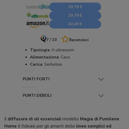
39,79 €
39,79 €
42,40 €
7 / 10
Recensisci
Tipologia
:
A ultrasuoni
Alimentazione
:
Cavo
Carica
:
Serbatoio
PUNTI FORTI
PUNTI DEBOLI
Il
diffusore di oli essenziali
modello
Magia di Pumilene
Home
è l'ideale per gli amanti delle
linee semplici ed