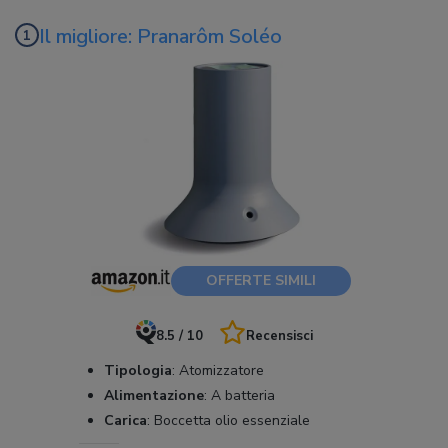
Il migliore: Pranarôm Soléo
OFFERTE SIMILI
8.5 / 10
Recensisci
Tipologia
:
Atomizzatore
Alimentazione
:
A batteria
Carica
:
Boccetta olio essenziale