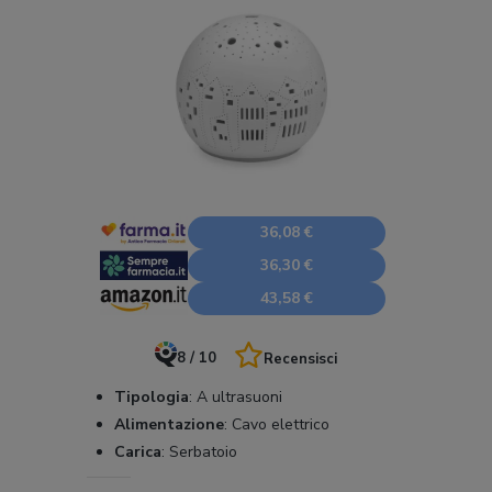
36,08 €
36,30 €
43,58 €
8 / 10
Recensisci
Tipologia
:
A ultrasuoni
Alimentazione
:
Cavo elettrico
Carica
:
Serbatoio