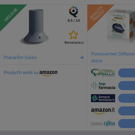
QUALITÀ
MIGLIORE
PREZZO
8.5 / 10
Recensisci
Puressentiel Diffusor
Pranarôm Soléo
dolce
Prodotti simili su