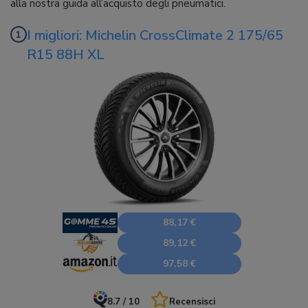
alla nostra guida all’acquisto degli pneumatici.
I migliori: Michelin CrossClimate 2 175/65
R15 88H XL
88,17 €
89,12 €
97,58 €
8.7 / 10
Recensisci