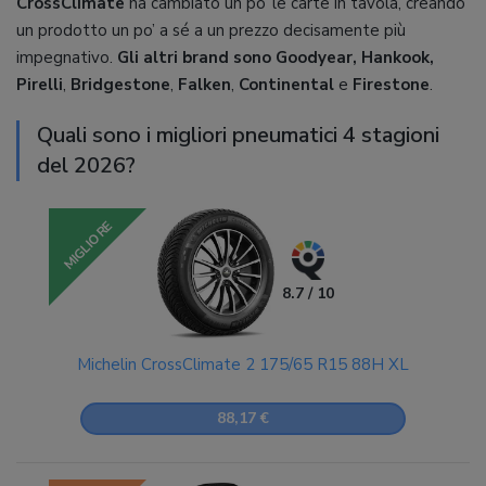
CrossClimate
ha cambiato un po’ le carte in tavola, creando
un prodotto un po’ a sé a un prezzo decisamente più
impegnativo.
Gli altri brand sono
Goodyear,
Hankook,
Pirelli
,
Bridgestone
,
Falken
,
Continental
e
Firestone
.
Quali sono i migliori pneumatici 4 stagioni
del 2026?
MIGLIORE
8.7 / 10
Michelin CrossClimate 2 175/65 R15 88H XL
88,17 €