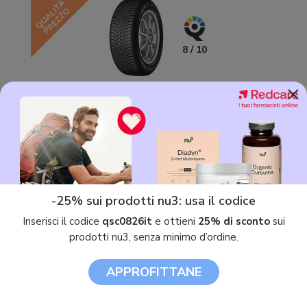
QUALITÀ
PREZZO
8 / 10
×
Goodyear Vector 4Seasons G3 175/65 R14 86H
58,93 €
-25% sui prodotti nu3: usa il codice
8.2 / 10
Inserisci il codice
qsc0826it
e ottieni
25% di sconto
sui
prodotti nu3, senza minimo d’ordine.
Pirelli Cinturato All Season+ FSL M+S 205/55R16
APPROFITTANE
91V