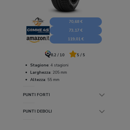
70,68 €
73,17 €
119,01 €
8.2 / 10
5 / 5
Stagione
:
4 stagioni
Larghezza
:
205 mm
Altezza
:
55 mm
PUNTI FORTI
PUNTI DEBOLI