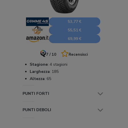
53,77 €
55,51 €
69,99 €
7 / 10
Recensisci
Stagione
:
4 stagioni
Larghezza
:
185
Altezza
:
65
PUNTI FORTI
PUNTI DEBOLI