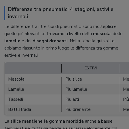
Differenze tra pneumatici 4 stagioni, estivi e
invernali
Le differenze tra i tre tipi di pneumatici sono molteplici e
quelle più rilevanti le troviamo a livello della
mescola
, delle
lamelle
e dei
disegni drenanti
. Nella tabella qui sotto
abbiamo riassunto in primo luogo le differenza tra gomme
estive e invernali.
ESTIVI
Mescola
Più silice
Men
Lamelle
Più lamelle
Me
Tasselli
Più alti
Più
Battistrada
Più drenante
Me
La
silice mantiene la gomma morbida
anche a basse
temperature, tuttavia tende a
usurarsi
velocemente col