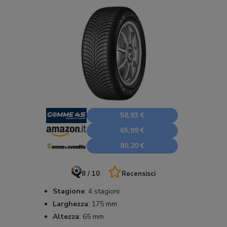
58,93 €
65,99 €
80,20 €
8 / 10
Recensisci
Stagione
:
4 stagioni
Larghezza
:
175 mm
Altezza
:
65 mm