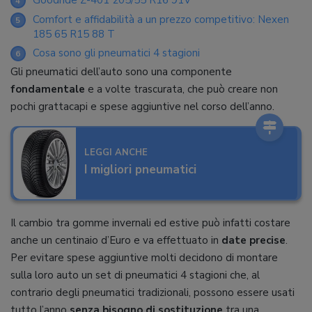
Goodride Z-401 205/55 R16 91V
4
Comfort e affidabilità a un prezzo competitivo: Nexen
5
185 65 R15 88 T
Cosa sono gli pneumatici 4 stagioni
6
Gli pneumatici dell’auto sono una componente
fondamentale
e a volte trascurata, che può creare non
pochi grattacapi e spese aggiuntive nel corso dell’anno.
LEGGI ANCHE
I migliori pneumatici
Il cambio tra gomme invernali ed estive può infatti costare
anche un centinaio d’Euro e va effettuato in
date precise
.
Per evitare spese aggiuntive molti decidono di montare
sulla loro auto un set di pneumatici 4 stagioni che, al
contrario degli pneumatici tradizionali, possono essere usati
tutto l’anno
senza bisogno di sostituzione
tra una