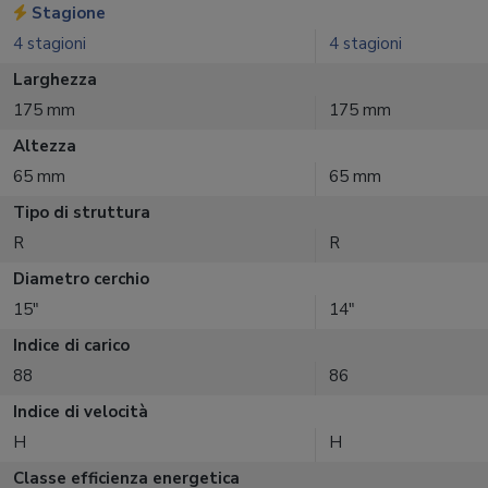
Stagione
4 stagioni
4 stagioni
Larghezza
175 mm
175 mm
Altezza
65 mm
65 mm
Tipo di struttura
R
R
Diametro cerchio
15"
14"
Indice di carico
88
86
Indice di velocità
H
H
Classe efficienza energetica