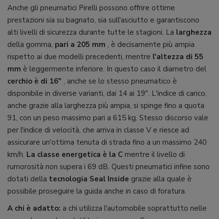
Anche gli pneumatici Pirelli possono offrire ottime
prestazioni sia su bagnato, sia sull'asciutto e garantiscono
alti livelli di sicurezza durante tutte le stagioni. La
larghezza
della gomma,
pari a 205 mm
, è decisamente più ampia
rispetto ai due modelli precedenti, mentre
l'altezza di 55
mm
è leggermente inferiore. In questo caso il diametro del
cerchio è di 16"
, anche se lo stesso pneumatico è
disponibile in diverse varianti, dai 14 ai 19". L'indice di carico,
anche grazie alla larghezza più ampia, si spinge fino a quota
91, con un peso massimo pari a 615 kg. Stesso discorso vale
per l'indice di velocità, che arriva in classe V e riesce ad
assicurare un'ottima tenuta di strada fino a un massimo 240
km/h.
La classe energetica è la C
mentre il livello di
rumorosità non supera i 69 dB. Questi pneumatici infine sono
dotati della
tecnologia Seal Inside
grazie alla quale è
possibile proseguire la guida anche in caso di foratura.
A chi è adatto:
a chi utilizza l'automobile soprattutto nelle