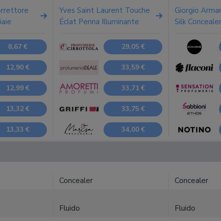
orrettore
Yves Saint Laurent Touche
Giorgio Arma
iaie
Éclat Penna Illuminante
Silk Conceale
8,67 €
29,05 €
12,90 €
33,59 €
12,99 €
33,71 €
13,32 €
33,75 €
13,33 €
34,00 €
Concealer
Concealer
Fluido
Fluido