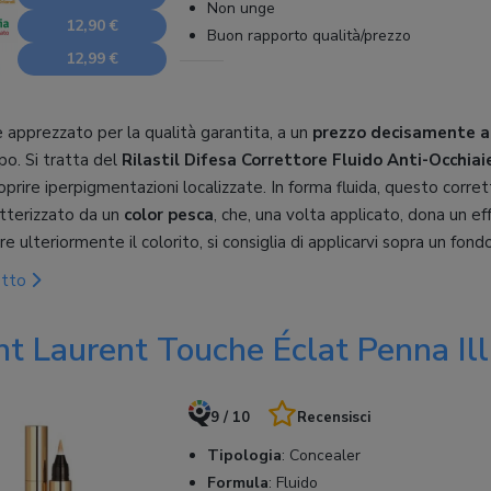
Non unge
12,90 €
Buon rapporto qualità/prezzo
12,99 €
 apprezzato per la qualità garantita, a un
prezzo decisamente ac
ipo. Si tratta del
Rilastil Difesa Correttore Fluido Anti-Occhiai
prire iperpigmentazioni localizzate. In forma fluida, questo corre
tterizzato da un
color pesca
, che, una volta applicato, dona un e
e ulteriormente il colorito, si consiglia di applicarvi sopra un fon
otto
nt Laurent Touche Éclat Penna Il
9 / 10
Recensisci
Tipologia
:
Concealer
Formula
:
Fluido