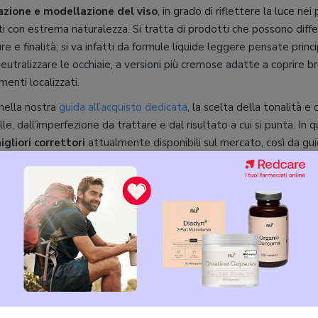
azione e modellazione del viso
, in grado di riflettere la luce nei 
ti con estrema naturalezza. Si tratta di prodotti che possono diff
ure e finalità; si va infatti da formule liquide leggere pensate princ
eutralizzare le occhiaie, a versioni più cremose adatte a coprire br
menti localizzati.
ella nostra
guida all’acquisto dedicata
, la scelta della tonalità e
lle, dall’imperfezione da trattare e dal risultato a cui si punta. I
igliori correttori
attualmente disponibili sul mercato, così da gui
 consapevole.
EGGI ANCHE
Le migliori CC cream
Le migliori BB cream
: Nars Soft Matte Complete Conc