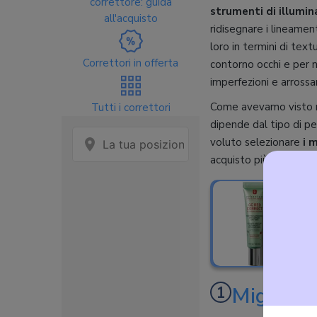
correttore: guida
strumenti di illumin
all'acquisto
ridisegnare i lineamen
loro in termini di text
Correttori in offerta
contorno occhi e per n
imperfezioni e arrossa
Come avevamo visto n
Tutti i correttori
dipende dal tipo di pe
voluto selezionare
i m
acquisto più mirato e
L
Migliore