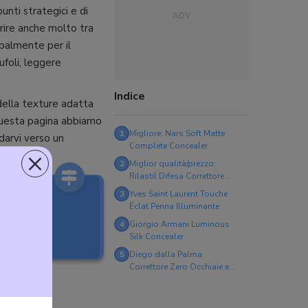
punti strategici e di
erire anche molto tra
ipalmente per il
ufoli, leggere
Indice
 della texture adatta
n questa pagina abbiamo
1
Migliore: Nars Soft Matte
darvi verso un
Complete Concealer
×
2
Miglior qualità/prezzo:
Rilastil Difesa Correttore
Fluido Anti-Occhiaie
3
Yves Saint Laurent Touche
Éclat Penna Illuminante
4
Giorgio Armani Luminous
Silk Concealer
5
Diego dalla Palma
Correttore Zero Occhiaie e
ealer
Imperfezioni 112 Dark Beige