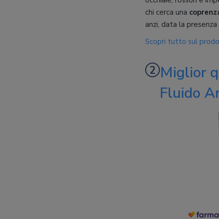
occhiaie, rossori e im
chi cerca una
coprenz
anzi, data la presenza
Scopri tutto sul prod
Miglior q
Fluido A