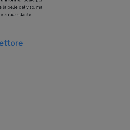
 uniforme
. Ideale per
 la pelle del viso, ma
 e antiossidante.
rettore