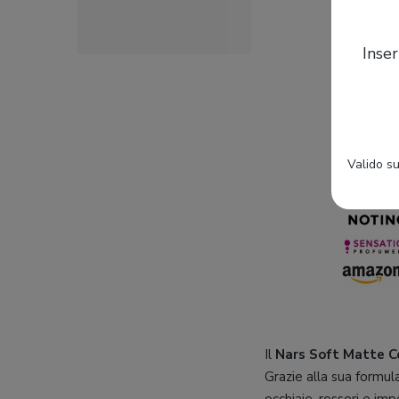
Inser
Valido su
Il
Nars Soft Matte C
Grazie alla sua formu