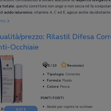
perfezioni, contribuendo a donare alla pelle un
aspetto levigato e
a totale
, questo correttore non unge e non secca né fa screpolare
 di
acido ialuronico
, vitamine A, C ed E, agisce anche da idratante
otto
ualità/prezzo: Rilastil Difesa Cor
nti-Occhiaie
8 / 10
Recensisci
Tipologia
:
Corrector
Formula
:
Fluido
Colore
:
Pesca
PUNTI FORTI
Ideale per coprire le occhiaie
8,67 €