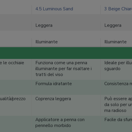
4.5 Luminous Sand
3 Beige Chiar
Leggera
Leggera
Illuminante
Illuminante
e le occhiaie
Funziona come una penna
Ideale per ill
illuminante per far risaltare i
sguardo
tratti del viso
Formula idratante
Consistenza m
ualità/prezzo
Coprenza leggera
Può essere a
da solo per u
ma radioso
Applicatore a penna con
Facile da sfu
pennello morbido