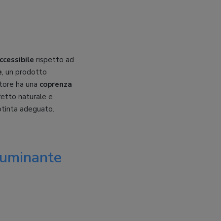
cessibile
rispetto ad
e
, un prodotto
ttore ha una
coprenza
ffetto naturale e
dotinta adeguato.
luminante