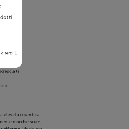
e
dotti
o terzi. 1
screpola la
mine
a elevata copertura.
amente macchie scure,