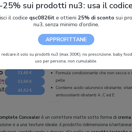
-25% sui prodotti nu3: usa il codic
9 / 10
Recensisci
isci il codice
qsc0826it
e ottieni
25% di sconto
sui pro
Tipologia
:
Concealer
nu3, senza minimo d’ordine.
Formula
:
Crema
Colore
:
Vanilla
APPROFITTANE
PUNTI FORTI
 redcare.it solo su prodotti nu3 (max 300€), no prescrizione, baby food 
Ideale per chi cerca una coprenza totale
uso per persona, non cumulabile.
Non unge
31,60 €
Formula condizionante che non secca o 
pelle
32,56 €
Contiene acido ialuronico idratante, vita
43,52 €
antiossidanti idratanti A, C ed E
omplete Concealer
è un correttore matte sotto forma di
crema
lazione e a una texture ideale, il prodotto ridimensiona istantane