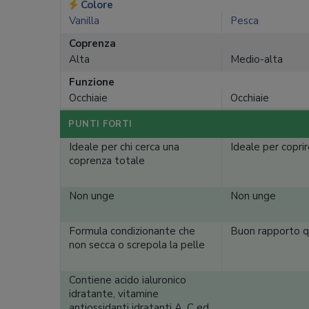
Colore
Vanilla
Pesca
Coprenza
Alta
Medio-alta
Funzione
Occhiaie
Occhiaie
PUNTI FORTI
Ideale per chi cerca una
Ideale per coprir
coprenza totale
Non unge
Non unge
Formula condizionante che
Buon rapporto q
non secca o screpola la pelle
Contiene acido ialuronico
idratante, vitamine
antiossidanti idratanti A, C ed