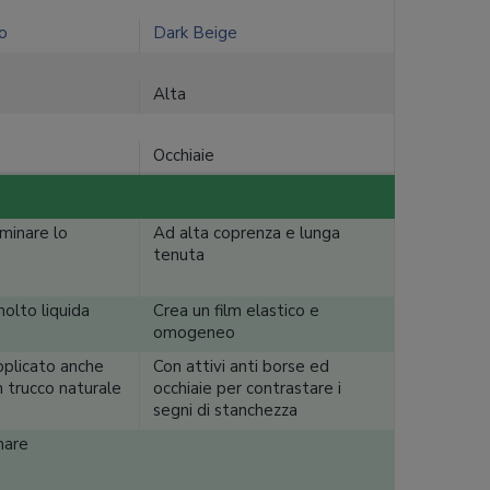
o
Dark Beige
Alta
Occhiaie
uminare lo
Ad alta coprenza e lunga
tenuta
olto liquida
Crea un film elastico e
omogeneo
pplicato anche
Con attivi anti borse ed
n trucco naturale
occhiaie per contrastare i
segni di stanchezza
mare