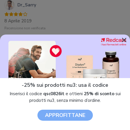
Dr_Sarry
8 Aprile 2019
Recensione non verificata
×
Pratico e capiente
Acquisto veramente consigliato per vari fattori, partendo
sicuramente dal rapporto qualità prezzo, che a mio avviso è
azzeccatissimo. Prodotto facile da utilizzare e molto
capiente, ti permette di scaldare fino a un massimo di
quattro fette di pane alla volta, e con la pulizia siamo
-25% sui prodotti nu3: usa il codice
tranquilli, perché grazie al raccoglitore estraibile è un'azione
molto veloce.
Inserisci il codice
qsc0826it
e ottieni
25% di sconto
sui
prodotti nu3, senza minimo d’ordine.
Rispetto ad altri modelli, questo della marca Severin
AT2509 ti consente di regolare la temperatura per la
APPROFITTANE
tostatura e presenta anche la funzione dello spegnimento
automatico. Il design non è male, forse pecca un po' nelle