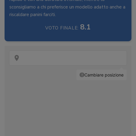
sconsigliamo a chi preferisce un modello adatto anche a
riscaldare panini farciti.
8.1
VOTO FINALE: