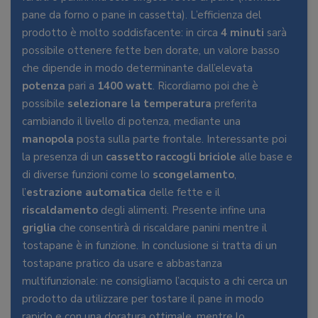
pane da forno o pane in cassetta). L’efficienza del
prodotto è molto soddisfacente: in circa
4 minuti
sarà
possibile ottenere fette ben dorate, un valore basso
che dipende in modo determinante dall’elevata
potenza
pari a
1400 watt
. Ricordiamo poi che è
possibile
selezionare la temperatura
preferita
cambiando il livello di potenza, mediante una
manopola
posta sulla parte frontale. Interessante poi
la presenza di un
cassetto raccogli briciole
alle base e
di diverse funzioni come lo
scongelamento
,
l’
estrazione automatica
delle fette e il
riscaldamento
degli alimenti. Presente infine una
griglia
che consentirà di riscaldare panini mentre il
tostapane è in funzione. In conclusione si tratta di un
tostapane pratico da usare e abbastanza
multifunzionale: ne consigliamo l’acquisto a chi cerca un
prodotto da utilizzare per tostare il pane in modo
rapido e con una doratura ottimale, mentre lo