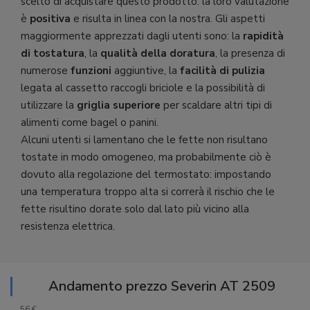
scelto di acquistare questo prodotto: la loro valutazione
è
positiva
e risulta in linea con la nostra. Gli aspetti
maggiormente apprezzati dagli utenti sono: la
rapidità
di tostatura
, la
qualità della doratura
, la presenza di
numerose
funzioni
aggiuntive, la
facilità di pulizia
legata al cassetto raccogli briciole e la possibilità di
utilizzare la
griglia superiore
per scaldare altri tipi di
alimenti come bagel o panini.
Alcuni utenti si lamentano che le fette non risultano
tostate in modo omogeneo, ma probabilmente ciò è
dovuto alla regolazione del termostato: impostando
una temperatura troppo alta si correrà il rischio che le
fette risultino dorate solo dal lato più vicino alla
resistenza elettrica.
Andamento prezzo Severin AT 2509