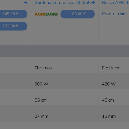
Gardena Comfortcut 600/55
Bosch AHS 4
Prodotti simil
145,19 €
180,00 €
152,00 €
Elettrico
Elettrico
600 W
420 W
55 cm
45 cm
27 mm
16 mm