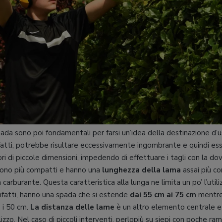
ada sono poi fondamentali per farsi un’idea della destinazione d’us
fatti, potrebbe risultare eccessivamente ingombrante e quindi e
 di piccole dimensioni, impedendo di effettuare i tagli con la dov
sono più compatti e hanno una
lunghezza della lama
assai più co
 carburante. Questa caratteristica alla lunga ne limita un po’ l’utiliz
 infatti, hanno una spada che si estende
dai 55 cm ai 75 cm
mentre 
 i 50 cm.
La distanza delle lame
è un altro elemento centrale 
ilizzo. Nel caso di piccoli interventi, perlopiù su siepi con poche ram