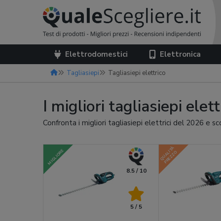
Elettrodomestici
Elettronica
Tagliasiepi
Tagliasiepi elettrico
I migliori tagliasiepi elet
Confronta i migliori tagliasiepi elettrici del 2026 e s
QUALITÀ
MIGLIORE
PREZZO
8.5 / 10
5 / 5