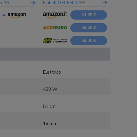
5-16
Einhell GH-EH 4245
i su
51,55 €
55,48 €
56,40 €
Elettrico
420 W
51 cm
16 mm