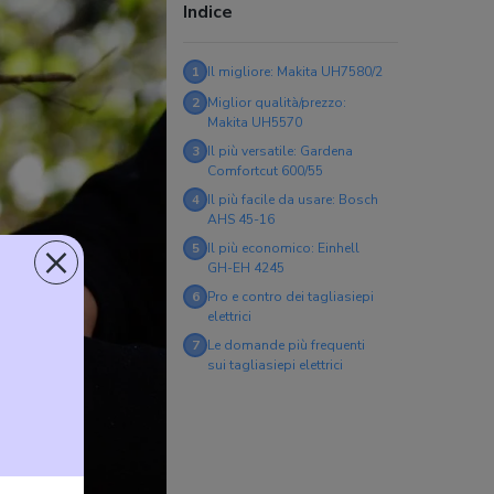
Indice
1
Il migliore: Makita UH7580/2
2
Miglior qualità/prezzo:
Makita UH5570
3
Il più versatile: Gardena
Comfortcut 600/55
4
Il più facile da usare: Bosch
AHS 45-16
×
5
Il più economico: Einhell
GH-EH 4245
6
Pro e contro dei tagliasiepi
elettrici
7
Le domande più frequenti
sui tagliasiepi elettrici