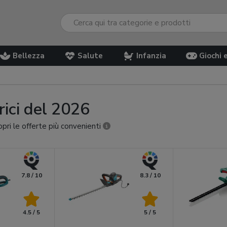
Bellezza
Salute
Infanzia
Giochi 
trici del 2026
copri le offerte più convenienti
7.8 / 10
8.3 / 10
4.5 / 5
5 / 5