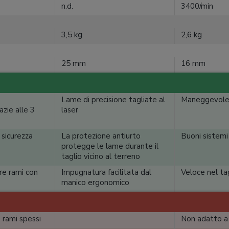
n.d.
3400/min
3,5 kg
2,6 kg
25 mm
16 mm
Lame di precisione tagliate al
Maneggevole
zie alle 3
laser
 sicurezza
La protezione antiurto
Buoni sistemi 
protegge le lame durante il
taglio vicino al terreno
are rami con
Impugnatura facilitata dal
Veloce nel ta
manico ergonomico
 rami spessi
Non adatto a 