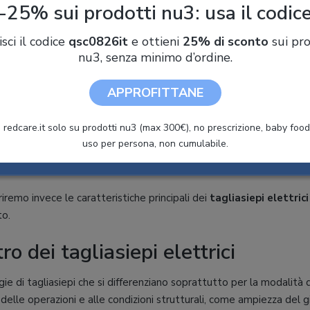
-25% sui prodotti nu3: usa il codic
lli di tagliasiepi disponibili sul mercato, di conseguenza è fond
isci il codice
qsc0826it
e ottieni
25% di sconto
sui pro
a prima di decidere quale acquistare. Date uno sguardo alla nostr
nu3, senza minimo d’ordine.
ttroutensile si sposi meglio con le vostre esigenze.
APPROFITTANE
EGGI ANCHE
 redcare.it solo su prodotti nu3 (max 300€), no prescrizione, baby food 
ome scegliere il tagliasiepi
uso per persona, non cumulabile.
iremo invece le caratteristiche principali dei
tagliasiepi elettrici
to.
ro dei tagliasiepi elettrici
gie di tagliasiepi che si differenziano soprattutto per la modalità d
delle operazioni e alle condizioni strutturali, come ampiezza del gi