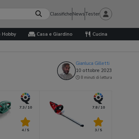
Classifiche
News
Tester
e Hobby
Casa e Giardino
Cucina
Gianluca Gilletti
10 ottobre 2023
8 minuti di lettura
7.3 / 10
7.8 / 10
4 / 5
3 / 5