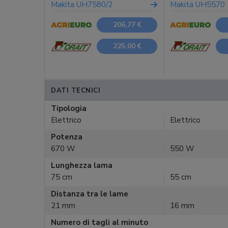
Makita UH7580/2
Makita UH5570
206,77 €
225,00 €
DATI TECNICI
Tipologia
Elettrico
Elettrico
Potenza
670 W
550 W
Lunghezza lama
75 cm
55 cm
Distanza tra le lame
21 mm
16 mm
Numero di tagli al minuto