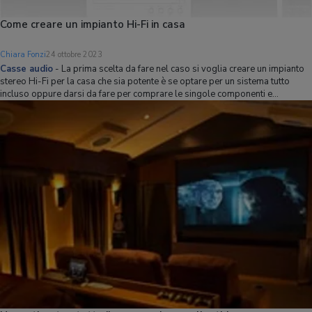
Come creare un impianto Hi-Fi in casa
Chiara Fonzi
24 ottobre 2023
Casse audio
-
La prima scelta da fare nel caso si voglia creare un impianto
stereo Hi-Fi per la casa che sia potente è se optare per un sistema tutto
incluso oppure darsi da fare per comprare le singole componenti e
assemblarle. Il "tutto incluso" è la via meno complessa, ma bisognerà
saggiare se il risul