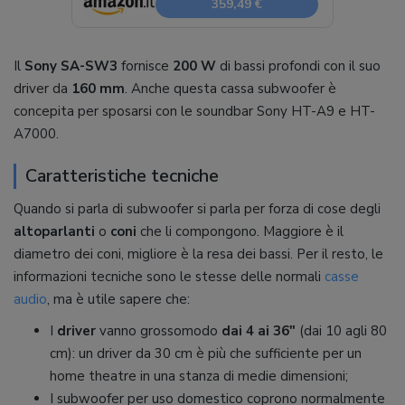
359,49 €
Il
Sony SA-SW3
fornisce
200 W
di bassi profondi con il suo
driver da
160 mm
. Anche questa cassa subwoofer è
concepita per sposarsi con le soundbar Sony HT-A9 e HT-
A7000.
Caratteristiche tecniche
Quando si parla di subwoofer si parla per forza di cose degli
altoparlanti
o
coni
che li compongono. Maggiore è il
diametro dei coni, migliore è la resa dei bassi. Per il resto, le
informazioni tecniche sono le stesse delle normali
casse
audio
, ma è utile sapere che:
I
driver
vanno grossomodo
dai 4 ai 36″
(dai 10 agli 80
cm): un driver da 30 cm è più che sufficiente per un
home theatre in una stanza di medie dimensioni;
I subwoofer per uso domestico coprono normalmente