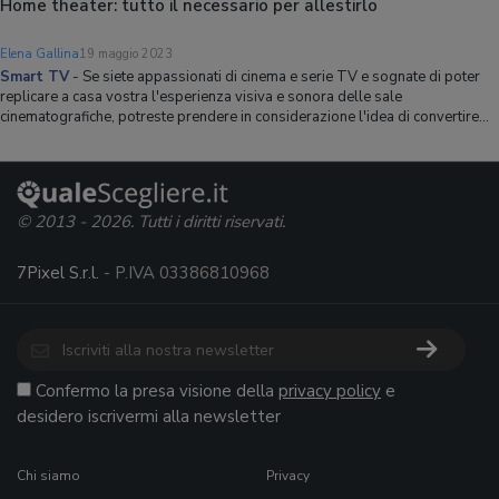
Home theater: tutto il necessario per allestirlo
Elena Gallina
19 maggio 2023
Smart TV
-
Se siete appassionati di cinema e serie TV e sognate di poter
replicare a casa vostra l'esperienza visiva e sonora delle sale
cinematografiche, potreste prendere in considerazione l'idea di convertire
una stanza di casa vostra in un home theater, o di adattare il vostro salotto in
modo da poterlo us
© 2013 - 2026. Tutti i diritti riservati.
7Pixel S.r.l.
- P.IVA 03386810968
Confermo la presa visione della
privacy policy
e
desidero iscrivermi alla newsletter
Chi siamo
Privacy