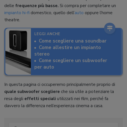
delle
frequenze più basse.
Si compra per completare un
impianto hi-fi
domestico, quello dell’
auto
oppure l’home
theatre.
LEGGI ANCHE
Come scegliere una soundbar
Come allestire un impianto
stereo
Come scegliere un subwoofer
per auto
In questa pagina ci occuperemo principalmente proprio di
quale subwoofer scegliere
che sia utile a potenziare la
resa degli
effetti speciali
utilizzati nei film, perché fa
davvero la differenza nell’esperienza cinema a casa.