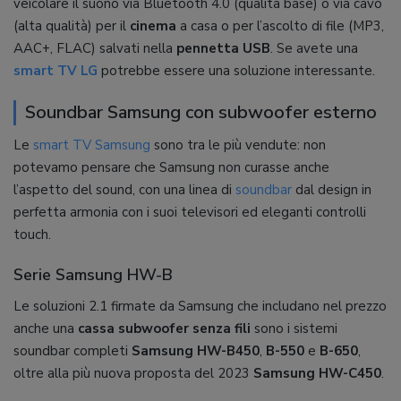
veicolare il suono via Bluetooth 4.0 (qualità base) o via cavo
(alta qualità) per il
cinema
a casa o per l’ascolto di file (MP3,
AAC+, FLAC) salvati nella
pennetta USB
. Se avete una
smart TV LG
potrebbe essere una soluzione interessante.
Soundbar Samsung con subwoofer esterno
Le
smart TV Samsung
sono tra le più vendute: non
potevamo pensare che Samsung non curasse anche
l’aspetto del sound, con una linea di
soundbar
dal design in
perfetta armonia con i suoi televisori ed eleganti controlli
touch.
Serie Samsung HW-B
Le soluzioni 2.1 firmate da Samsung che includano nel prezzo
anche una
cassa subwoofer senza fili
sono i sistemi
soundbar completi
Samsung HW-B450
,
B-550
e
B-650
,
oltre alla più nuova proposta del 2023
Samsung HW-C450
.