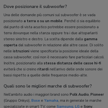
Dove posizionare il subwoofer?
Una delle domande più comuni sul subwoofer è se vada
posizionato
a terra o su un mobile
. Perché ci sia equilibrio
dal punto di vista acustico potrebbe essere posizionato a
terra dovunque nella stanza oppure tra i due altoparlanti
stereo sinistro e destro. La scelta dipende dalla
gamma
coperta
dal subwoofer in relazione alle altre casse. Di solito
nelle
istruzioni
viene specificata la posizione ideale della
cassa subwoofer, così non è necessario fare particolari calcoli.
Inoltre, posizionarlo alla
stessa distanza delle casse hi-fi
eviterà che si creino
ritardi
nell’arrivo delle onde sonore dei
bassi rispetto a quelle delle frequenze medio-alte.
Quali sono le migliori marche di subwoofer?
Nell’ambito audio i maggiori brand sono
Polk Audio
,
Pioneer
(Gruppo Onkyo),
Bose
e
Yamaha
, ma in generale le marche
specializzate in smart TV, come
Samsung
,
LG
e
Sony
,