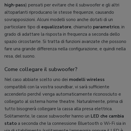
high-pass
) pensati per evitare che il subwoofer e gli altri
altoparlanti riproducano le stesse frequenze, causando
sovrapposizioni. Alcuni modelli sono anche dotati di un
particolare tipo di
equalizzatore
, chiamato
parametrico
, in
grado di adattare la risposta in frequenza a seconda dello
spazio circostante. Si tratta di funzioni avanzate che possono
fare una grande differenza nella configurazione, e quindi nella
resa, del suono.
Come collegare il subwoofer?
Nel caso abbiate scelto uno dei
modelli wireless
compatibili con la vostra soundbar, vi sarà sufficiente
accenderlo perché venga automaticamente riconosciuto e
collegato al sistema home theatre. Naturalmente, prima di
tutto bisognerà collegare la cassa alla presa elettrica.
Solitamente, le casse subwoofer hanno un
LED che cambia
stato
a seconda che la connessione Bluetooth o Wi-Fi sia in
via di stabilimento (solitamente lampeggia oppure il LED è