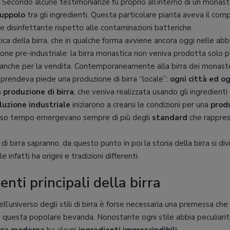
. Secondo alcune testimonianze fu proprio all’interno di un monast
luppolo
tra gli ingredienti. Questa particolare pianta aveva il compi
disinfettante rispetto alle contaminazioni batteriche.
a della birra, che in qualche forma avviene ancora oggi nelle abb
ione pre-industriale: la birra monastica non veniva prodotta solo pe
 anche per la vendita. Contemporaneamente alla birra dei monaste
prendeva piede una produzione di birra “locale”:
ogni città ed og
a produzione di birra
, che veniva realizzata usando gli ingredienti 
luzione industriale
iniziarono a crearsi le condizioni per una
prod
esso tempo emergevano sempre di più degli
standard
che rappre
i birra sapranno, da questo punto in poi la storia della birra si div
e infatti ha origini e tradizioni differenti.
enti principali della birra
ll’universo degli stili di birra è forse necessaria una premessa che 
di questa popolare bevanda. Nonostante ogni stile abbia peculiarità s