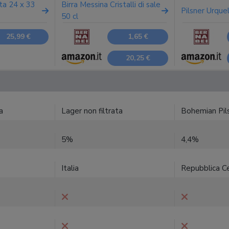
ata 24 x 33
Birra Messina Cristalli di sale
Pilsner Urquel
50 cl
25,99 €
1,65 €
20,25 €
a
Lager non filtrata
Bohemian Pil
5%
4,4%
Italia
Repubblica C