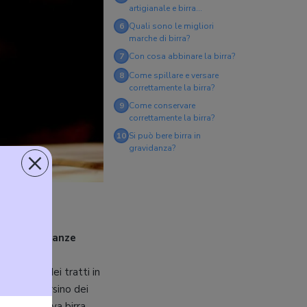
artigianale e birra
industriale?
6
Quali sono le migliori
marche di birra?
7
Con cosa abbinare la birra?
8
Come spillare e versare
correttamente la birra?
9
Come conservare
correttamente la birra?
10
Si può bere birra in
gravidanza?
×
 testimonianze
a aveva dei tratti in
trovano persino dei
chi produceva birra