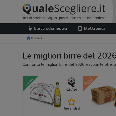
Elettrodomestici
Elettronica
Birra
Le migliori birre del 202
Confronta le migliori birre del 2026 e scopri le offer
QUALITÀ
MIGLIORE
PREZZO
9.5 / 10
Recensisci