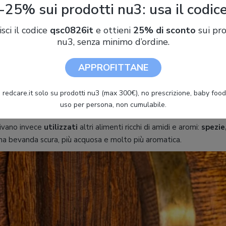
-25% sui prodotti nu3: usa il codic
 le
culture pre-cristiane
la birra era una bevanda da bere in
situa
rativi. Anche nella Bibbia troviamo riferimenti alla birra, che veniv
isci il codice
qsc0826it
e ottieni
25% di sconto
sui pro
i.
nu3, senza minimo d’ordine.
e della birra è legata soprattutto ai
popoli celtici e germanici
, a
uesta bevanda.
APPROFITTANE
la birra antica?
 redcare.it solo su prodotti nu3 (max 300€), no prescrizione, baby food 
 nell’antichità era molto diversa da quella che beviamo oggi:
non 
uso per persona, non cumulabile.
eali
, che venivano semplicemente tritati e aggiunti al mash,
e non
nivano invece
utilizzati
altri alimenti ricchi di amidi e aromi:
spezie
a una bevanda scura, più acquosa e molto più aromatica.