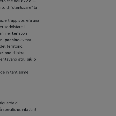
ero che nell’
822 d.C.
to di “sterilizzare” la
azie trappiste, era una
r soddisfare il
ri, nei
territori
ni paesino
aveva
del territorio.
uzione
di birra
sentavano
stili più o
ide in tantissime
riguarda gli
pecifiche, infatti, il