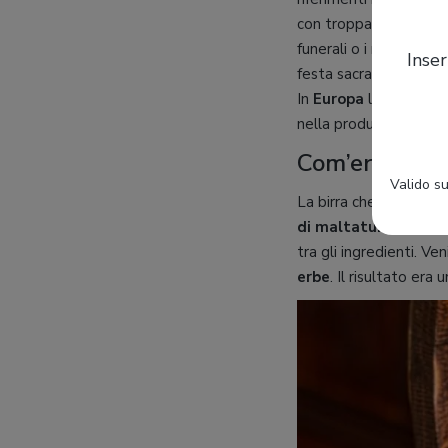
con troppa acqua. Per
funerali o i riti celeb
Inser
festa sacra degli azzim
In
Europa
la diffusion
nella produzione di q
Com’era fatta 
Valido su
La birra che bevevano
di maltatura dei cer
tra gli ingredienti. Ve
erbe
. Il risultato er