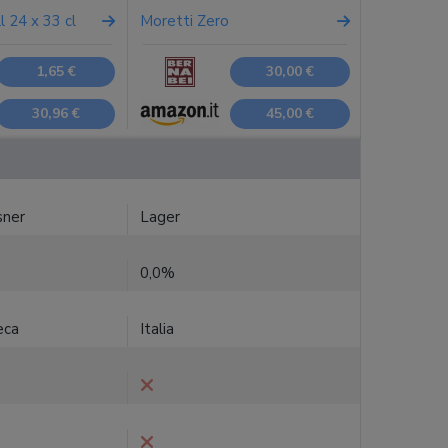
l 24 x 33 cl
Moretti Zero
1,65 €
30,00 €
30,96 €
45,00 €
sner
Lager
0,0%
eca
Italia