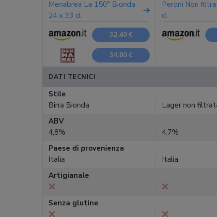
Menabrea La 150° Bionda
Peroni Non filtr
24 x 33 cl
cl
32,40 €
34,80 €
DATI TECNICI
Stile
Birra Bionda
Lager non filtrat
ABV
4,8%
4,7%
Paese di provenienza
Italia
Italia
Artigianale
Senza glutine