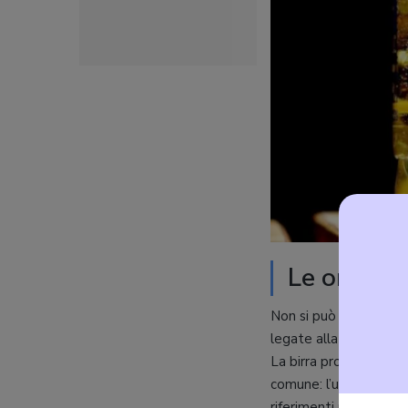
Le origini 
Non si può parlare di b
legate alla birra risalg
La birra prodotta al 
comune: l’uso di orzo 
riferimenti normativi 