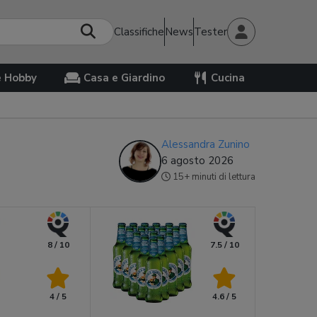
Classifiche
News
Tester
e Hobby
Casa e Giardino
Cucina
Alessandra Zunino
6 agosto 2026
15+ minuti di lettura
8 / 10
7.5 / 10
4 / 5
4.6 / 5