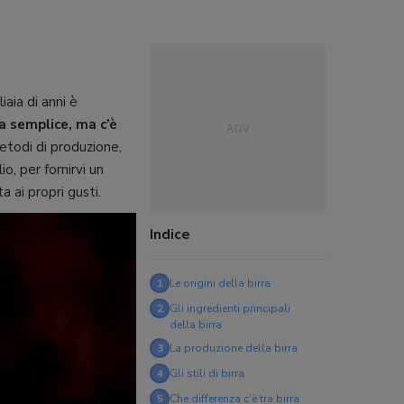
iaia di anni è
a semplice, ma c’è
 metodi di produzione,
o, per fornirvi un
a ai propri gusti.
Indice
1
Le origini della birra
2
Gli ingredienti principali
della birra
3
La produzione della birra
4
Gli stili di birra
5
Che differenza c'è tra birra