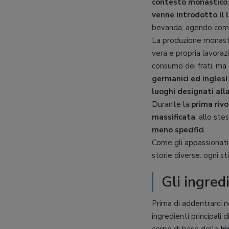
contesto monastico
venne introdotto il 
bevanda, agendo come 
La produzione monastic
vera e propria lavoraz
consumo dei frati, ma
germanici ed inglesi
luoghi designati all
Durante la
prima rivo
massificata
: allo st
meno specifici
.
Come gli appassionati d
storie diverse: ogni stil
Gli ingredi
Prima di addentrarci ne
ingredienti principali 