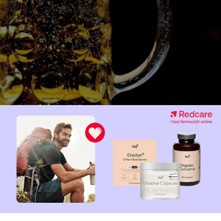
della birra
irra senza fare qualche accenno alla sua storia millenaria: le
prime
ono addirittura all’
epoca mesopotamica
e a quella
egizia
.
tempo era chiaramente molto diversa da quella che beviamo oggi, m
e la fermentazione. Nel codice di Hammurabi, datato 1786 a.C., si 
sulla produzione della birra che prevedevano la pena di morte per 