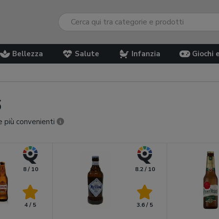
Bellezza
Salute
Infanzia
Giochi 
6
te più convenienti
8 / 10
8.2 / 10
4 / 5
3.6 / 5