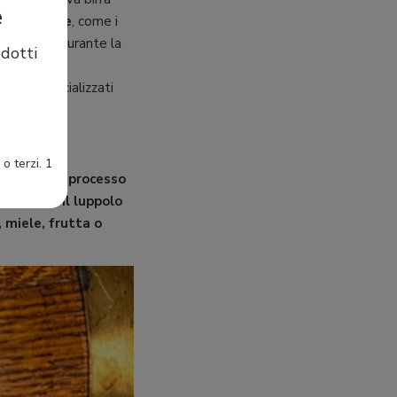
e
zioni sacre
, come i
a consumata durante la
dotti
nch’essi specializzati
o terzi. 1
esisteva il processo
 figurava il luppolo
, miele, frutta o