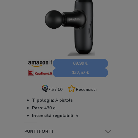
89,99 €
137,57 €
7.5 / 10
Recensisci
Tipologia
:
A pistola
Peso
:
430 g
Intensità regolabili
:
5
PUNTI FORTI