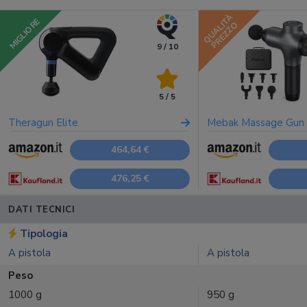
QUALITÀ
MIGLIORE
PREZZO
9 / 10
5 / 5
Theragun Elite
Mebak Massage Gun
464,64 €
476,25 €
DATI TECNICI
Tipologia
A pistola
A pistola
Peso
1000 g
950 g