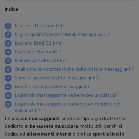
Indice
Migliore: Theragun Elite
1
Miglior qualità/prezzo: Mebak Massage Gun 3
2
Bob and Brad Q2 Mini
3
HyperIce Hypervolt 2
4
Homedics PGM-200-EU
5
Quali sono le caratteristiche delle pistole massaggianti?
6
Come si usano le pistole massaggianti?
7
Benefici delle pistole massaggianti
8
La pistola massaggiante va bene per la sciatica?
9
La pistola massaggiante va bene per tendiniti ed
10
epicondiliti?
Le
pistole massaggianti
sono una tipologia di attrezzo
dedicato al
benessere muscolare
, molto utili per chi si
dedica ad
allenamenti intensi
o pratica
sport a livello