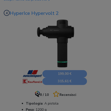
HyperIce Hypervolt 2
199,00 €
315,61 €
8 / 10
Recensisci
Tipologia
:
A pistola
Peso
:
1200 g