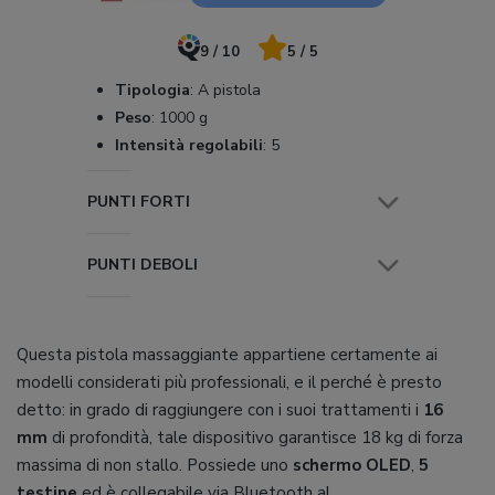
9 / 10
5 / 5
Tipologia
:
A pistola
Peso
:
1000 g
Intensità regolabili
:
5
PUNTI FORTI
PUNTI DEBOLI
Questa pistola massaggiante appartiene certamente ai
modelli considerati più professionali, e il perché è presto
detto: in grado di raggiungere con i suoi trattamenti i
16
mm
di profondità, tale dispositivo garantisce 18 kg di forza
massima di non stallo. Possiede uno
schermo OLED
,
5
testine
ed è collegabile via Bluetooth al