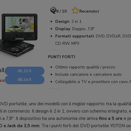
8 / 10
Recensisci
Design
:
2 in 1
Display
:
Doppio, 7,8"
Formati supportati
:
DVD, DVD±R, DVD
CD-RW, MP3
PUNTI FORTI
Ottimo rapporto qualità / prezzo
45,12 €
Include caricatore e caricatore auto
88,34 €
Collegabile a TV e proiettore con cavo 
VD portatile, uno dei modelli con il miglior rapporto tra la qualit
i in commercio. Il design è 2 in 1, ovvero con schermo integrato, e
 a 7,8". Il dispositivo ha una autonomia che arriva
fino a 5 ore
e pr
D e Jack da 3,5 mm
. Tra i punti forti del DVD portatile YOTON se