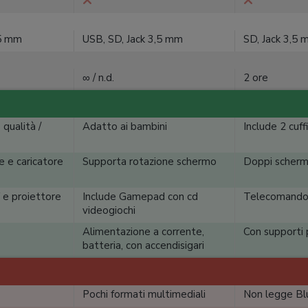
,5 mm
USB, SD, Jack 3,5 mm
SD, Jack 3,5 
∞ / n.d.
2 ore
qualità /
Adatto ai bambini
Include 2 cuff
e e caricatore
Supporta rotazione schermo
Doppi scherm
 e proiettore
Include Gamepad con cd
Telecomand
videogiochi
Alimentazione a corrente,
Con supporti
batteria, con accendisigari
Pochi formati multimediali
Non legge Bl