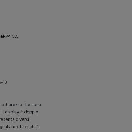
±RW, CD,
AV 3
à e il prezzo che sono
 il display è doppio
esenta diversi
gnaliamo: la qualità