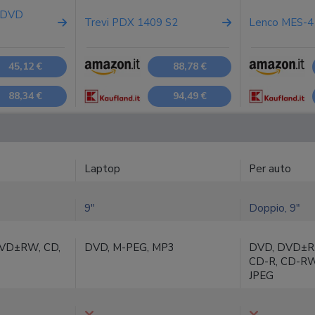
 DVD
Trevi PDX 1409 S2
Lenco MES-4
45,12 €
88,78 €
88,34 €
94,49 €
Laptop
Per auto
9"
Doppio, 9"
VD±RW, CD,
DVD, M-PEG, MP3
DVD, DVD±R
CD-R, CD-RW
JPEG