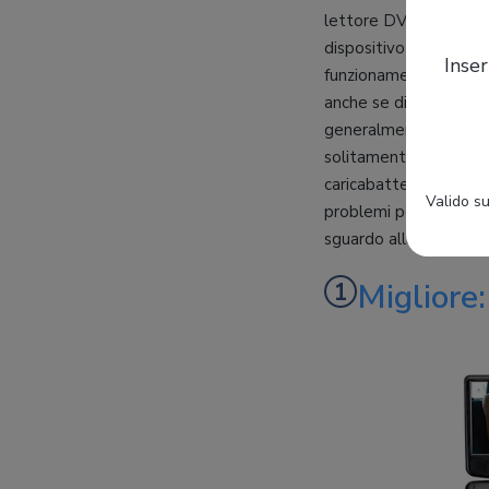
lettore DVD portatil
dispositivo utilizzato
Inser
funzionamento continuo.
anche se di solito il 
generalmente incluso 
solitamente si aggira 
caricabatterie per auto
Valido su
problemi per ricaricar
sguardo alla nostra cla
Migliore