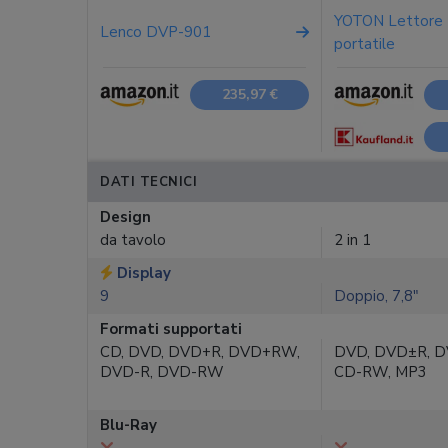
YOTON Lettore
Lenco DVP-901
portatile
235,97 €
DATI TECNICI
Design
da tavolo
2 in 1
Display
9
Doppio, 7,8"
Formati supportati
CD, DVD, DVD+R, DVD+RW,
DVD, DVD±R, D
DVD-R, DVD-RW
CD-RW, MP3
Blu-Ray