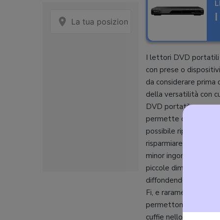
L
I
I lettori DVD portatil
con prese o dispositiv
da considerare prima d
della versatilità con 
DVD portatile a un mo
permette di collegare 
possibile riprodurre f
risparmiare molto spaz
minor ingombro possibi
piccole dimensioni del
diffondendo in una cer
Fi, e raramente si tro
permettono di sfrutt
cuffie nello stesso mo