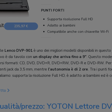
PUNTI FORTI
Supporta risoluzione Full HD
Adatto ai bambini
235,97 €
Compatibile anche con chiavette Wi-Fi
ile
Lenco DVP-901
è uno dei migliori modelli disponibili in ques
tivo è da tavolo con
un display che arriva fino a 9"
. Questo model
iversi formati: CD, DVD, DVD+R, DVD+RW, DVD-R e DVD-RW. Per 
enti jack da 3,5 mm, mentre
l’autonomia è di 2 ore
. Tra i punti 
amo: supporta la risoluzione Full HD, è adatto ai bambini ed è 
otto
qualità/prezzo: YOTON Lettore DV