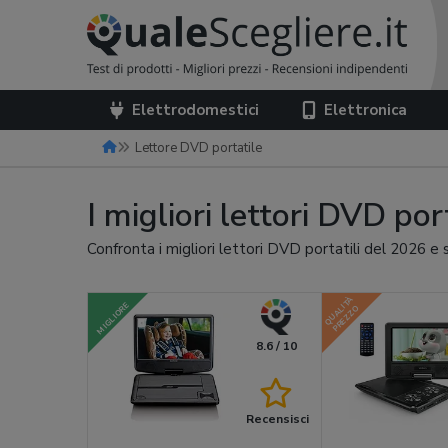
Elettrodomestici
Elettronica
Lettore DVD portatile
I migliori lettori DVD por
Confronta i migliori lettori DVD portatili del 2026 e 
QUALITÀ
MIGLIORE
PREZZO
8.6 / 10
Recensisci