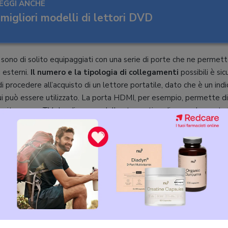
EGGI ANCHE
 migliori modelli di lettori DVD
i sono di solito equipaggiati con una serie di porte che ne permet
i esterni.
Il numero e la tipologia di collegamenti
possibili è si
i procedere all’acquisto di un lettore portatile, dato che è un in
cui può essere utilizzato. La porta HDMI, per esempio, permette di 
nitor o una TV che disponga dello stesso tipo di presa. La porta 
una chiavetta o un altro dispositivo di archiviazione esterno, in
ilm e musica senza che questi file siano salvati su un DVD, permet
io, soprattutto durante lunghi viaggi.
Le slot SD o Micro SD
infi
le, ma se il lettore viene utilizzato da bambini potrebbe non esse
le schede. Un discorso a parte va fatto per le tecnologie senza fili
ta misura anche nel mondo dei lettori DVD portatili. Non si tratt
vano modelli dotati di Bluetooth, ma è abbastanza semplice reperi
are
segnali radio IR (infrarossi)
con cui è possibile collegare, per 
mento. Un ulteriore fattore da prendere in considerazione durante