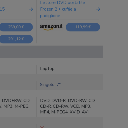
Lettore DVD portatile
15
Frozen 2 + cuffie a
padiglione
259,00 €
119,99 €
291,12 €
Laptop
Singolo, 7"
, DVD±RW, CD,
DVD, DVD-R, DVD-RW, CD,
, MP3, M-PEG,
CD-R, CD-RW, VCD, MP3,
MP4, M-PEG4, XVID, AVI