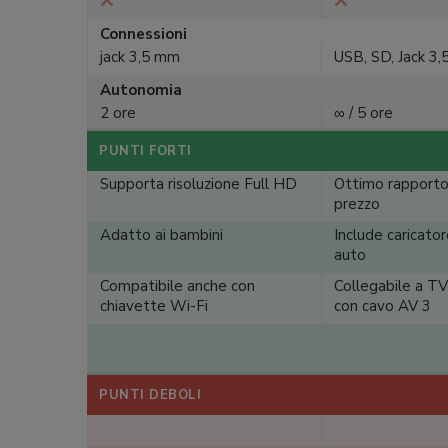
Connessioni
jack 3,5 mm
USB, SD, Jack 3
Autonomia
2 ore
∞ / 5 ore
PUNTI FORTI
Supporta risoluzione Full HD
Ottimo rapporto 
prezzo
Adatto ai bambini
Include caricator
auto
Compatibile anche con
Collegabile a TV
chiavette Wi-Fi
con cavo AV 3
PUNTI DEBOLI