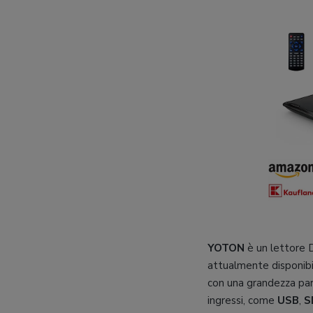
YOTON
è un lettore D
attualmente disponibil
con una grandezza pari
ingressi, come
USB
,
S