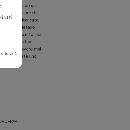
e
offrire. Essendo un
fficiente di ore di
dotti
può essere ricaricata,
atore proprietario
modello prescelto, ma
iffuso l’uso di un
certi di non avere mai
o terzi. 1
ispositivi date uno
 DVD+RW,