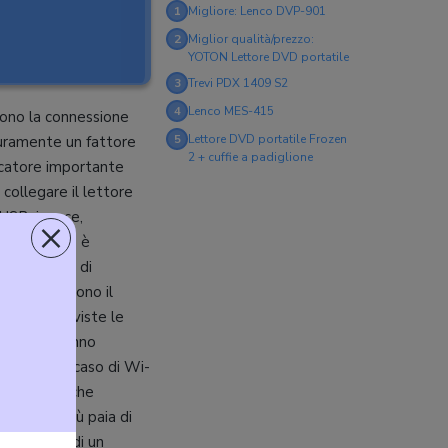
1
Migliore: Lenco DVP-901
2
Miglior qualità/prezzo:
YOTON Lettore DVD portatile
3
Trevi PDX 1409 S2
4
Lenco MES-415
tono la connessione
5
Lettore DVD portatile Frozen
curamente un fattore
2 + cuffie a padiglione
dicatore importante
collegare il lettore
USB, invece,
×
 questo modo è
tendo anche di
ne garantiscono il
re ideale, viste le
, che si stanno
a in questo caso di Wi-
re lettori che
esempio, più paia di
 la scelta di un