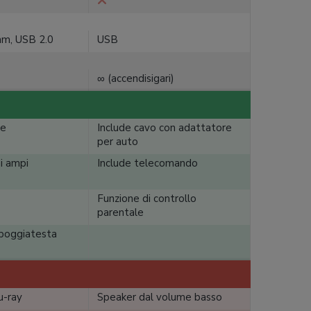
mm, USB 2.0
USB
∞ (accendisigari)
ie
Include cavo con adattatore
per auto
i ampi
Include telecomando
o
Funzione di controllo
parentale
 poggiatesta
u-ray
Speaker dal volume basso