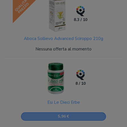
QUALITÀ
PREZZO
8.3 / 10
Aboca Sollievo Advanced Sciroppo 210g
Nessuna offerta al momento
8 / 10
Esi Le Dieci Erbe
5,96 €