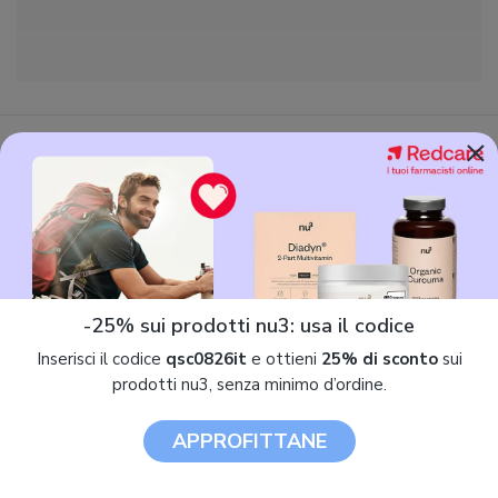
×
Lassativi naturali: gli ultimi prodotti recensiti
-25% sui prodotti nu3: usa il codice
Inserisci il codice
qsc0826it
e ottieni
25% di sconto
sui
prodotti nu3, senza minimo d’ordine.
Plantalax3 Pesca e Limone
Esi Le Dieci Erbe
APPROFITTANE
8,94 €
5,96 €