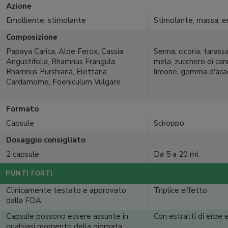
Azione
Emolliente, stimolante
Stimolante, massa, e
Composizione
Papaya Carica, Aloe Ferox, Cassia
Senna, cicoria, tarassa
Angustifolia, Rhamnus Frangula,
mela, zucchero di can
Rhamnus Purshiana, Elettaria
limone, gomma d'aca
Cardamome, Foeniculum Vulgare
Formato
Capsule
Sciroppo
Dosaggio consigliato
2 capsule
Da 5 a 20 ml
PUNTI FORTI
Clinicamente testato e approvato
Triplice effetto
dalla FDA
Capsule possono essere assunte in
Con estratti di erbe e
qualsiasi momento della giornata