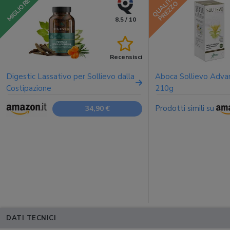
QUALITÀ
MIGLIORE
PREZZO
8.5 / 10
Recensisci
Digestic Lassativo per Sollievo dalla
Aboca Sollievo Adva
Costipazione
210g
Prodotti simili su
34,90 €
DATI TECNICI