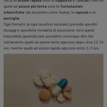
cerca un’
azione rapida
sono le
supposte
e i
clisteri
, mentre
quelli ad
azione più lenta
sono le
formulazioni
erboristiche
(da assumere come tisana), le
capsule
e le
pastiglie
.
Ogni formato (e ogni lassativo naturale) prevede specifici
dosaggi e specifiche modalità di assunzione, ed è quindi
impossibile generalizzare; possiamo comunque dire che
solitamente quelli ad azione lenta agiscono dopo circa 12-24
ore, mentre quelli ad azione rapida agiscono entro 1-2 ore.