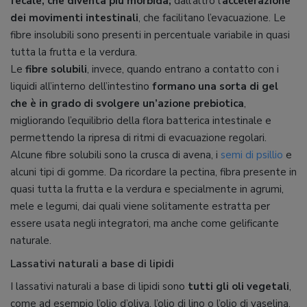
fecale, che diventa più morbida;
dall’altro l’
accelerazione
dei movimenti intestinali
, che facilitano l’evacuazione. Le
fibre insolubili sono presenti in percentuale variabile in quasi
tutta la frutta e la verdura.
Le
fibre solubili
, invece, quando entrano a contatto con i
liquidi all’interno dell’intestino
formano una sorta di gel
che è in grado di svolgere un’azione prebiotica
,
migliorando l’equilibrio della flora batterica intestinale e
permettendo la ripresa di ritmi di evacuazione regolari.
Alcune fibre solubili sono la crusca di avena, i
semi di psillio
e
alcuni tipi di gomme. Da ricordare la pectina, fibra presente in
quasi tutta la frutta e la verdura e specialmente in agrumi,
mele e legumi, dai quali viene solitamente estratta per
essere usata negli integratori, ma anche come gelificante
naturale.
Lassativi naturali a base di lipidi
I lassativi naturali a base di lipidi sono
tutti gli oli vegetali
,
come ad esempio l’olio d’oliva, l’olio di lino o l’olio di vaselina.