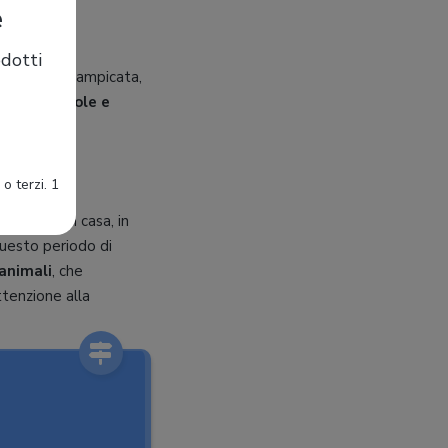
e
dotti
tenta un’arrampicata,
e da mensole e
o terzi. 1
portato in casa, in
questo periodo di
 animali
, che
ttenzione alla