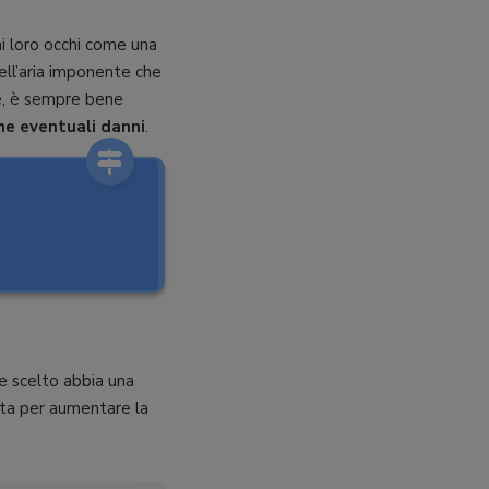
ai loro occhi come una
uell’aria imponente che
re, è sempre bene
he eventuali danni
.
e scelto abbia una
rata per aumentare la