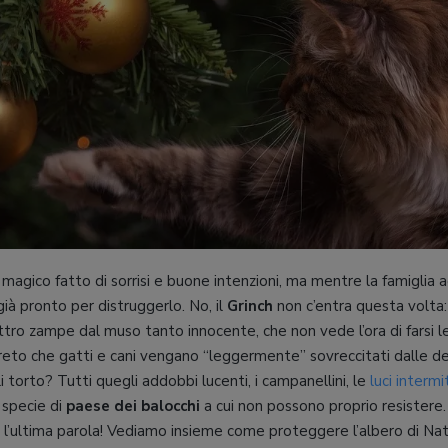
 magico fatto di sorrisi e buone intenzioni, ma mentre la famiglia 
ià pronto per distruggerlo. No, il
Grinch
non c’entra questa volta:
tro zampe dal muso tanto innocente, che non vede l’ora di farsi le
eto che gatti e cani vengano “leggermente” sovreccitati dalle dec
 torto? Tutti quegli addobbi lucenti, i campanellini, le
luci intermi
specie di
paese dei balocchi
a cui non possono proprio resistere
 l’ultima parola! Vediamo insieme come proteggere l’albero di Nata