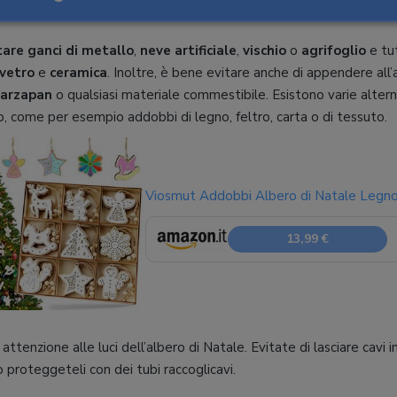
tare ganci di metallo
,
neve artificiale
,
vischio
o
agrifoglio
e tut
vetro
e
ceramica
. Inoltre, è bene evitare anche di appendere all’
arzapan
o qualsiasi materiale commestibile. Esistono varie altern
, come per esempio addobbi di legno, feltro, carta o di tessuto.
Viosmut Addobbi Albero di Natale Legn
13,99 €
attenzione alle luci dell’albero di Natale. Evitate di lasciare cavi in 
 proteggeteli con dei tubi raccoglicavi.