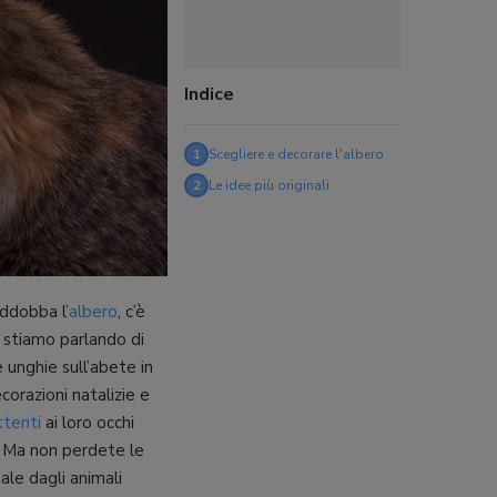
Indice
1
Scegliere e decorare l'albero
2
Le idee più originali
addobba l’
albero
, c’è
 stiamo parlando di
 unghie sull’abete in
orazioni natalizie e
ttenti
ai loro occhi
. Ma non perdete le
le dagli animali