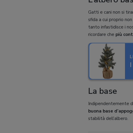
Gatti e cani non si ti
sfida a cui proprio non
tanto infastidisce i n
ricordare che
più con
L
I
La base
Indipendentemente dal
buona base d’appog
stabilità dell’albero.