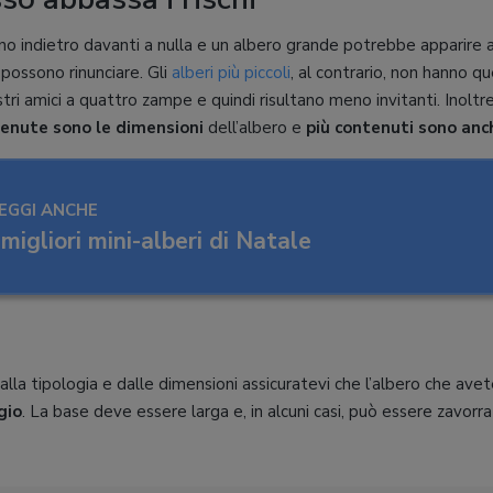
rano indietro davanti a nulla e un albero grande potrebbe apparire 
 possono rinunciare. Gli
alberi più piccoli
, al contrario, non hanno q
ostri amici a quattro zampe e quindi risultano meno invitanti. Inolt
tenute sono le dimensioni
dell’albero e
più contenuti sono anc
EGGI ANCHE
 migliori mini-alberi di Natale
la tipologia e dalle dimensioni assicuratevi che l’albero che avet
gio
. La base deve essere larga e, in alcuni casi, può essere zavor