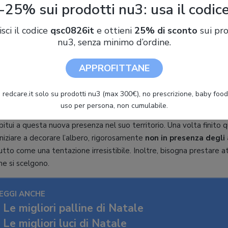
-25% sui prodotti nu3: usa il codic
e giusta
isci il codice
qsc0826it
e ottieni
25% di sconto
sui pro
l’albero
in un angolo
della stanza in modo che, se il vostro gatto 
nu3, senza minimo d’ordine.
are i danni. Inoltre, cercate di posizionarlo il più possibile
distant
 fungere da rampa di lancio per i vostri amati felini.
APPROFITTANE
oni
 redcare.it solo su prodotti nu3 (max 300€), no prescrizione, baby food 
uso per persona, non cumulabile.
aspettare qualche giorno
prima di
decorare l’albero
dopo averlo 
bitui a questa nuova presenza nel suo territorio. Una volta finito 
niziare a decorare l’albero, rigorosamente
non in presenza degli
utto come una tentazione irresistibile. Inoltre, bisogna prestare a
e si scelgono.
EGGI ANCHE
Le migliori palline di Natale
Le migliori luci di Natale