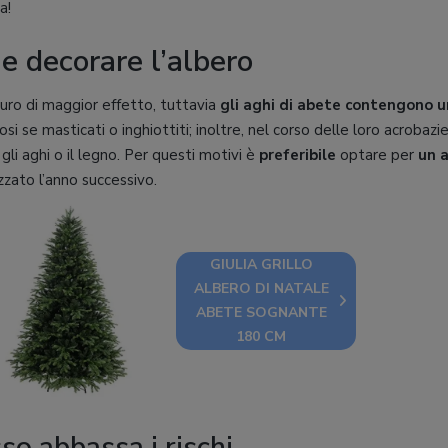
a!
 e decorare l’albero
curo di maggior effetto, tuttavia
gli aghi di abete contengono u
osi se masticati o inghiottiti; inoltre, nel corso delle loro acrobazie
gli aghi o il legno. Per questi motivi è
preferibile
optare per
un a
izzato l’anno successivo.
GIULIA GRILLO
ALBERO DI NATALE
ABETE SOGNANTE
180 CM
so abbassa i rischi