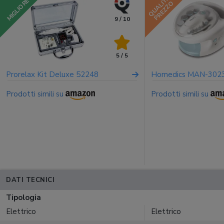
QUALITÀ
MIGLIORE
PREZZO
9 / 10
5 / 5
Prorelax Kit Deluxe 52248
Homedics MAN-302
Prodotti simili su
Prodotti simili su
DATI TECNICI
Tipologia
Elettrico
Elettrico