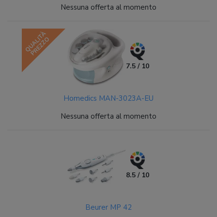
Nessuna offerta al momento
QUALITÀ
PREZZO
7.5 / 10
Homedics MAN-3023A-EU
Nessuna offerta al momento
8.5 / 10
Beurer MP 42