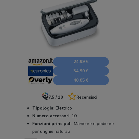
24,99 €
34,90 €
40,85 €
7.5 / 10
Recensisci
Tipologia
:
Elettrico
Numero accessori
:
10
Funzioni principali
:
Manicure e pedicure
per unghie naturali