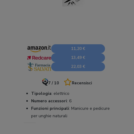
11,20 €
13,49 €
22,03 €
7 / 10
Recensisci
Tipologia
:
elettrico
Numero accessori
:
6
Funzioni principali
:
Manicure e pedicure
per unghie naturali