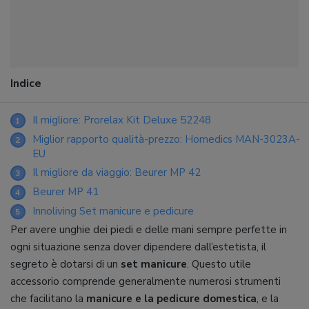
Indice
Il migliore: Prorelax Kit Deluxe 52248
1
Miglior rapporto qualità-prezzo: Homedics MAN-3023A-
2
EU
Il migliore da viaggio: Beurer MP 42
3
Beurer MP 41
4
Innoliving Set manicure e pedicure
5
Per avere unghie dei piedi e delle mani sempre perfette in
ogni situazione senza dover dipendere dall’estetista, il
segreto è dotarsi di un
set manicure
. Questo utile
accessorio comprende generalmente numerosi strumenti
che facilitano la
manicure e la pedicure domestica
, e la