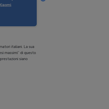
Xiaomi
.
tori italiani. La sua
si massimi” di questo
 prestazioni siano