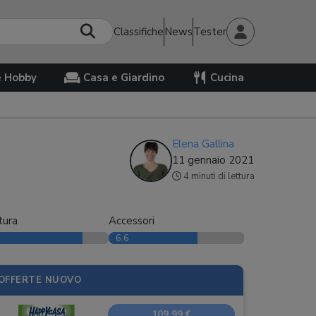
Classifiche
News
Tester
e Hobby
Casa e Giardino
Cucina
Elena Gallina
11 gennaio 2021
4 minuti di lettura
tura
Accessori
6.6
OFFERTE NUOVO
109,99 €