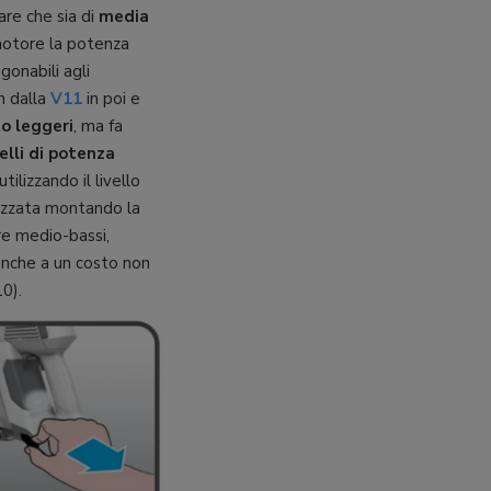
re che sia di
media
 motore la potenza
gonabili agli
n dalla
V11
in poi e
to leggeri
, ma fa
elli di potenza
 utilizzando il livello
mezzata montando la
re medio-bassi,
anche a un costo non
0).