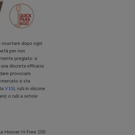
o svuotare dopo ogni
 metà per non
mente pregiato: si
una discreta efficacia
ndare provocare
l mercato si sta
 la
V15
), rulli in silicone
e) o rulli a setole
della Hoover H-Free 100