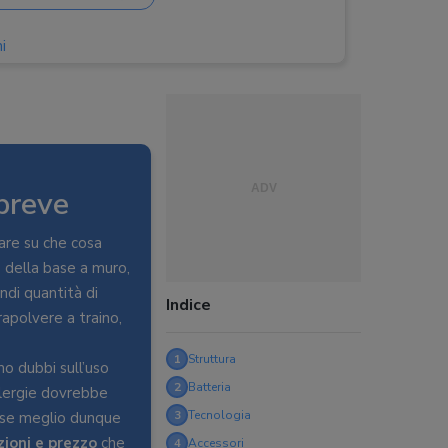
i
rizzata
breve
are su che cosa
e della base a muro,
ndi quantità di
Indice
irapolvere a traino,
1
Struttura
o dubbi sull’uso
2
Batteria
allergie dovrebbe
3
Tecnologia
esse meglio dunque
ioni e prezzo
che
4
Accessori