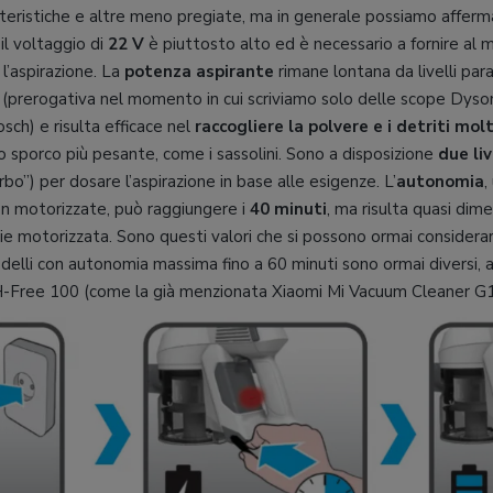
teristiche e altre meno pregiate, ma in generale possiamo afferma
 il voltaggio di
22 V
è piuttosto alto ed è necessario a fornire al
 l’aspirazione. La
potenza aspirante
rimane lontana da livelli para
o (prerogativa nel momento in cui scriviamo solo delle scope Dyso
sch) e risulta efficace nel
raccogliere la polvere e i detriti mol
o sporco più pesante, come i sassolini. Sono a disposizione
due liv
bo”) per dosare l’aspirazione in base alle esigenze. L’
autonomia
,
n motorizzate, può raggiungere i
40 minuti
, ma risulta quasi di
ie motorizzata. Sono questi valori che si possono ormai considera
delli con autonomia massima fino a 60 minuti sono ormai diversi, 
 H-Free 100 (come la già menzionata Xiaomi Mi Vacuum Cleaner G1