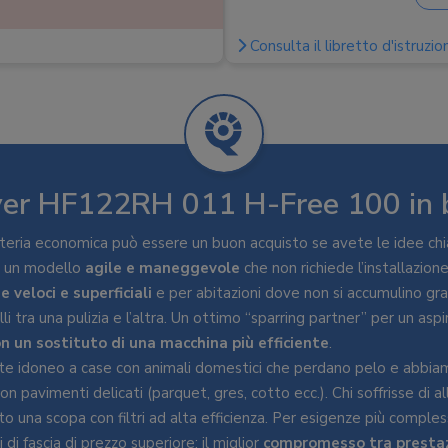
Tipo filtro
:
Semplice
Tubo pieghevole
Consulta il libretto d'istruzion
:
Luce frontale
:
LED
Peso
:
2,4 kg
Bocchette
:
Lancia, Pennello
Spazzole
:
Multisuperficie moto
er HF122RH 011 H-Free 100 in 
Altri accessori
:
Caricabatterie
eria economica può essere un buon acquisto se avete le idee chi
È un modello
agile e maneggevole
che non richiede l’installazion
e veloci e superficiali
e per abitazioni dove non si accumulino gra
li tra una pulizia e l’altra. Un ottimo “sparring partner” per un asp
n un sostituto di una macchina più efficiente
.
e idoneo a case con animali domestici che perdano pelo e abbiam
con pavimenti delicati (parquet, gres, cotto ecc.). Chi soffrisse di 
to una scopa con filtri ad alta efficienza. Per esigenze più compl
 di fascia di prezzo superiore: il miglior
compromesso tra prestaz