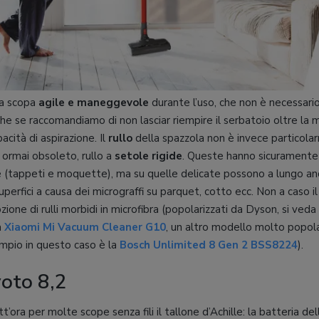
na scopa
agile e maneggevole
durante l’uso, che non è necessari
nche se raccomandiamo di non lasciar riempire il serbatoio oltre la
cità di aspirazione. Il
rullo
della spazzola non è invece particolar
e ormai obsoleto, rullo a
setole rigide
. Queste hanno sicuramente 
de (tappeti e moquette), ma su quelle delicate possono a lungo a
uperfici a causa dei micrograffi su parquet, cotto ecc. Non a caso i
ione di rulli morbidi in microfibra (popolarizzati da Dyson, si veda
a
Xiaomi Mi Vacuum Cleaner G10
, un altro modello molto popolar
mpio in questo caso è la
Bosch Unlimited 8 Gen 2 BSS8224
).
voto 8,2
t’ora per molte scope senza fili il tallone d’Achille: la batteria 