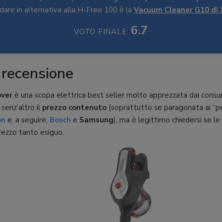
re in alternativa alla H-Free 100 è la
Vacuum Cleaner G10 di 
6.7
VOTO FINALE:
 recensione
over
è una scopa elettrica best seller molto apprezzata dai consuma
 senz’altro il
prezzo contenuto
(soprattutto se paragonata ai “pe
on
e, a seguire,
Bosch
e
Samsung
), ma è legittimo chiedersi se le
rezzo tanto esiguo.