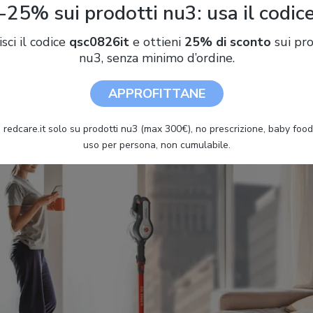
-25% sui prodotti nu3: usa il codic
rutturale, spesso ingiustamente sottovalutato, sono tre le
caratte
over H-Free 100: il
peso
abbastanza contenuto (
2,4 kg
), l’eleva
isci il codice
qsc0826it
e ottieni
25% di sconto
sui pro
(un caso più unico che raro tra le scope elettriche a bastone) e la 
nu3, senza minimo d’ordine.
n verticale
senza l’ausilio di una base di ricarica (che infatti non è 
APPROFITTANE
 redcare.it solo su prodotti nu3 (max 300€), no prescrizione, baby food 
uso per persona, non cumulabile.