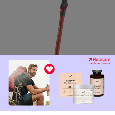
e proviamo a dare una risposta esaustiva a questa domanda.
 voto 8,1