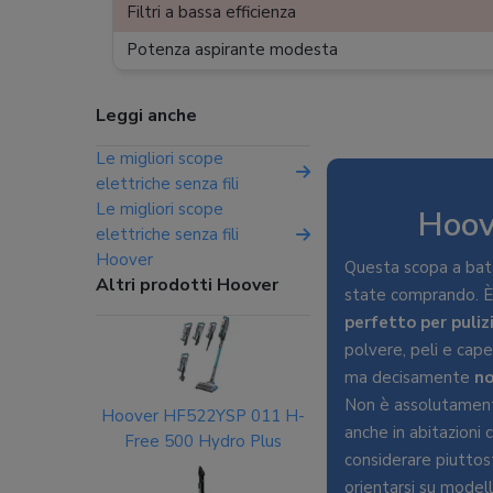
Filtri a bassa efficienza
Potenza aspirante modesta
Leggi anche
Le migliori scope
elettriche senza fili
Le migliori scope
Hoov
elettriche senza fili
Hoover
Questa scopa a batt
Altri prodotti Hoover
state comprando. 
perfetto per pulizi
polvere, peli e capel
ma decisamente
no
Non è assolutament
Hoover HF522YSP 011 H-
anche in abitazioni 
Free 500 Hydro Plus
considerare piuttos
orientarsi su modelli