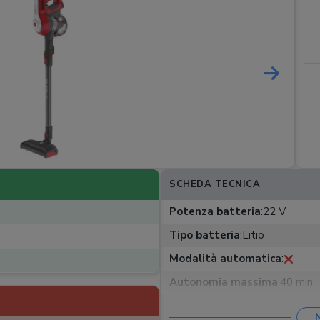
SCHEDA TECNICA
Potenza batteria
:
22 V
Tipo batteria
:
Litio
Modalità automatica
:
Autonomia massima
:
40 min
Capienza sacco/serbatoio
:
0,9