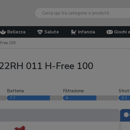
Bellezza
Salute
Infanzia
Giochi 
Free 100
122RH 011 H-Free 100
Batteria
Filtrazione
Strut
7.7
6
8.1