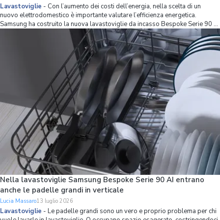
Lavastoviglie
-
Con l’aumento dei costi dell’energia, nella scelta di un
nuovo elettrodomestico è importante valutare l’efficienza energetica.
Samsung ha costruito la nuova lavastoviglie da incasso Bespoke Serie 90 AI
partendo proprio da questo principio, combinando una classe energetica A
con strumenti int
Nella lavastoviglie Samsung Bespoke Serie 90 AI entrano
anche le padelle grandi in verticale
Lucia Massaro
13 luglio 2026
Lavastoviglie
-
Le padelle grandi sono un vero e proprio problema per chi