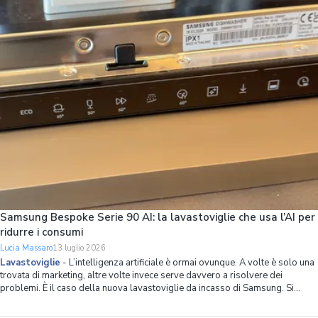
problema che Samsung ha ripensato l’organizzazione dello spazio interno
della lavastov
Samsung Bespoke Serie 90 AI: la lavastoviglie che usa l’AI per
ridurre i consumi
Lucia Massaro
13 luglio 2026
Lavastoviglie
-
L’intelligenza artificiale è ormai ovunque. A volte è solo una
trovata di marketing, altre volte invece serve davvero a risolvere dei
problemi. È il caso della nuova lavastoviglie da incasso di Samsung. Si
chiama Bespoke Serie 90 AI, ha 14 coperti, spazio interno ottimizzato in
modo capillare