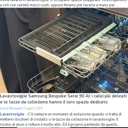
vuole lavarle in lavastoviglie. O occupano spazio esagerato, costringendoci
a cicli con cestelli mezzi vuoti, oppure finiamo per lavarle a mano per
mettere più stoviglie possibile in lavastoviglie. Se non volete avere più
questo problema,
Lavastoviglie Samsung Bespoke Serie 90 AI: i calici più delicati
e le tazze da collezione hanno il loro spazio dedicato
Lucia Massaro
13 luglio 2026
Lavastoviglie
-
C'è sempre un momento di esitazione quando si tratta di
mettere i bicchieri di cristallo o le tazze da collezione in lavastoviglie. Il
rischio di aloni o rotture è molto alto. Ed è proprio partendo da questo