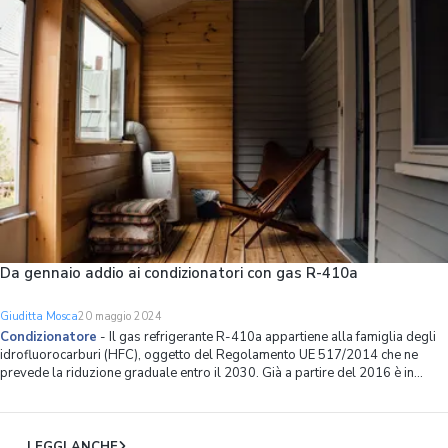
Da gennaio addio ai condizionatori con gas R-410a
Giuditta Mosca
20 maggio 2024
Condizionatore
-
Il gas refrigerante R-410a appartiene alla famiglia degli
idrofluorocarburi (HFC), oggetto del Regolamento UE 517/2014 che ne
prevede la riduzione graduale entro il 2030. Già a partire del 2016 è in
corso una drastica diminuzione dell’impiego dei dispositivi che fanno uso di
R-410a, usato an
LEGGI ANCHE