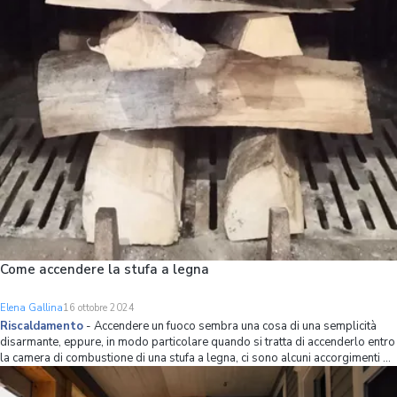
sarebbe ideale pulire il piano cottura dopo ogni utilizzo: con le macchie anco
Come accendere la stufa a legna
Elena Gallina
16 ottobre 2024
Riscaldamento
-
Accendere un fuoco sembra una cosa di una semplicità
disarmante, eppure, in modo particolare quando si tratta di accenderlo entro
la camera di combustione di una stufa a legna, ci sono alcuni accorgimenti di
cui tenere conto. In particolare bisogna badare a: Le dimensioni della legna;
La dispo