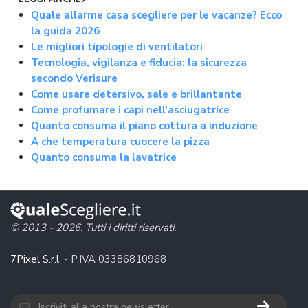
Quale allarme casa scegliere per le vacanze? Ecco
la guida 2026
Le migliori tipologie di ventilatori
Tecnologia, vigilanza e fiducia: la sicurezza
secondo Verisure
Come usare detersivo, sale e brillantante
Come profumare i capi nell'asciugatrice
Quanto consuma il piano cottura a induzione
A che temperatura cuocere la pizza
Quanto consuma la lavatrice
© 2013 - 2026. Tutti i diritti riservati.
7Pixel S.r.l.
- P.IVA 03386810968