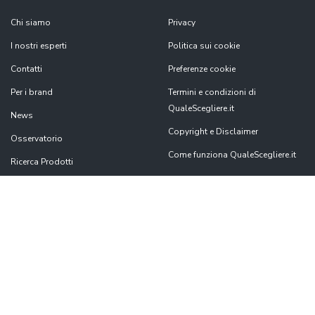
Chi siamo
Privacy
I nostri esperti
Politica sui cookie
Contatti
Preferenze cookie
Per i brand
Termini e condizioni di
QualeScegliere.it
News
Copyright e Disclaimer
Osservatorio
Come funziona QualeScegliere.it
Ricerca Prodotti
Black Friday 2026
7Pixel S.r.l.
è parte di
Mavriq
, il nome commerciale che contraddistingue