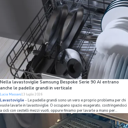
con strumenti int
Nella lavastoviglie Samsung Bespoke Serie 90 AI entrano
anche le padelle grandi in verticale
Lucia Massaro
13 luglio 2026
Lavastoviglie
-
Le padelle grandi sono un vero e proprio problema per chi
vuole lavarle in lavastoviglie. O occupano spazio esagerato, costringendoci
a cicli con cestelli mezzi vuoti, oppure finiamo per lavarle a mano per
mettere più stoviglie possibile in lavastoviglie. Se non volete avere più
questo problema,