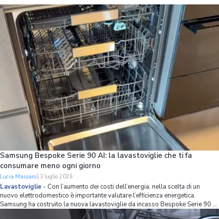
Samsung Bespoke Serie 90 AI: la lavastoviglie che ti fa
consumare meno ogni giorno
Lucia Massaro
13 luglio 2026
Lavastoviglie
-
Con l’aumento dei costi dell’energia, nella scelta di un
nuovo elettrodomestico è importante valutare l’efficienza energetica.
Samsung ha costruito la nuova lavastoviglie da incasso Bespoke Serie 90 AI
partendo proprio da questo principio, combinando una classe energetica A