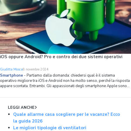
iOS oppure Android? Pro e contro dei due sistemi operativi
Giuditta Mosca
8 novembre 2024
Smartphone
-
Partiamo dalla domanda: chiedersi qual è il sistema
operativo migliore tra iOS e Android non ha molto senso, perché la risposta
appare scontata. Entrambi. Gli appassionati degli smartphone Apple sono
naturalmente orientati all’uso di iOS (e, di riflesso, iPadOS per gli iPad).
Sull’altro fr
LEGGI ANCHE
Quale allarme casa scegliere per le vacanze? Ecco
la guida 2026
Le migliori tipologie di ventilatori