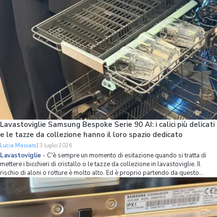
Lavastoviglie Samsung Bespoke Serie 90 AI: i calici più delicati
e le tazze da collezione hanno il loro spazio dedicato
Lucia Massaro
13 luglio 2026
Lavastoviglie
-
C'è sempre un momento di esitazione quando si tratta di
mettere i bicchieri di cristallo o le tazze da collezione in lavastoviglie. Il
rischio di aloni o rotture è molto alto. Ed è proprio partendo da questo
problema che Samsung ha ripensato l’organizzazione dello spazio interno
della lavastov