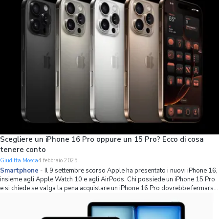
Scegliere un iPhone 16 Pro oppure un 15 Pro? Ecco di cosa
tenere conto
Giuditta Mosca
4 febbraio 2025
Smartphone
-
Il 9 settembre scorso Apple ha presentato i nuovi iPhone 16,
insieme agli Apple Watch 10 e agli AirPods. Chi possiede un iPhone 15 Pro
e si chiede se valga la pena acquistare un iPhone 16 Pro dovrebbe fermarsi
un momento e valutare la situazione nel suo insieme. Per rispondere a
questa domanda v