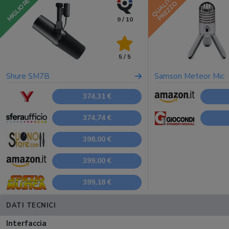
QUALITÀ
MIGLIORE
PREZZO
9 / 10
5 / 5
Shure SM7B
Samson Meteor Mic
374,31 €
374,74 €
398,00 €
399,00 €
399,18 €
DATI TECNICI
Interfaccia