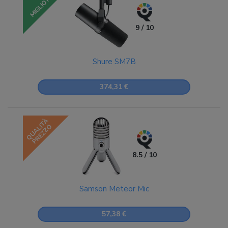
MIGLIORE
9 / 10
Shure SM7B
374,31 €
QUALITÀ
PREZZO
8.5 / 10
Samson Meteor Mic
57,38 €