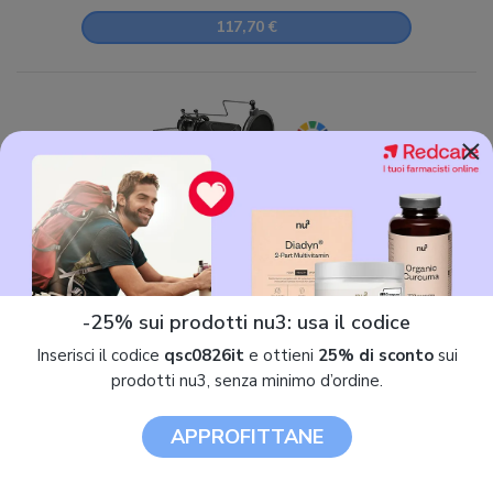
117,70 €
×
7.9 / 10
Trust GXT232 Mantis
17,20 €
-25% sui prodotti nu3: usa il codice
Inserisci il codice
qsc0826it
e ottieni
25% di sconto
sui
prodotti nu3, senza minimo d’ordine.
Microfoni per PC in offerta
APPROFITTANE