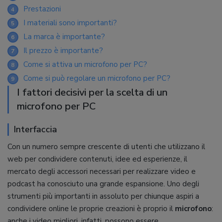
Prestazioni
4
I materiali sono importanti?
5
La marca è importante?
6
Il prezzo è importante?
7
Come si attiva un microfono per PC?
8
Come si può regolare un microfono per PC?
9
I fattori decisivi per la scelta di un
microfono per PC
Interfaccia
Con un numero sempre crescente di utenti che utilizzano il
web per condividere contenuti, idee ed esperienze, il
mercato degli accessori necessari per realizzare video e
podcast ha conosciuto una grande espansione. Uno degli
strumenti più importanti in assoluto per chiunque aspiri a
condividere online le proprie creazioni è proprio il
microfono
:
anche i video migliori, infatti, possono essere