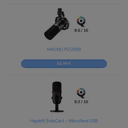
8.6 / 10
MAONO PD200X
62,99 €
8.3 / 10
HyperX SoloCast – Microfono USB