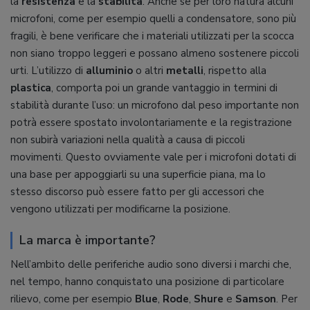
la
resistenza
e la
stabilità
. Anche se per loro natura alcuni
microfoni, come per esempio quelli a condensatore, sono più
fragili, è bene verificare che i materiali utilizzati per la scocca
non siano troppo leggeri e possano almeno sostenere piccoli
urti. L’utilizzo di
alluminio
o altri
metalli
, rispetto alla
plastica
, comporta poi un grande vantaggio in termini di
stabilità durante l’uso: un microfono dal peso importante non
potrà essere spostato involontariamente e la registrazione
non subirà variazioni nella qualità a causa di piccoli
movimenti. Questo ovviamente vale per i microfoni dotati di
una base per appoggiarli su una superficie piana, ma lo
stesso discorso può essere fatto per gli accessori che
vengono utilizzati per modificarne la posizione.
La marca è importante?
Nell’ambito delle periferiche audio sono diversi i marchi che,
nel tempo, hanno conquistato una posizione di particolare
rilievo, come per esempio
Blue
,
Rode
,
Shure
e
Samson
. Per