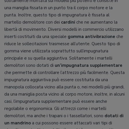
solitamente montata sui modelli più potenti e consiste in
una maniglia fissata in un punto tra il corpo motore e la
punta. Inoltre, questo tipo di impugnatura è fissata al
martello demolitore con dei
cardini
che ne aumentano la
libertà di movimento. Diversi modelli in commercio utilizzano
inserti costituiti da una speciale
gomma antivibrazione
che
riduce le sollecitazioni trasmesse all’utente. Questo tipo di
gomma viene utilizzata soprattutto sull’impugnatura
principale e su quella aggiuntiva. Solitamente i martelli
demolitori sono dotati di
un’impugnatura supplementare
che permette di controllare l’attrezzo più facilmente. Questa
impugnatura aggiuntiva può essere costituita da una
manopola collocata vicino alla punta o, nei modelli più grandi,
da una maniglia posta vicino al corpo motore, inoltre, in alcuni
casi, l’impugnatura supplementare può essere anche
regolabile o ergonomica. Gli attrezzi come i martelli
demolitori, ma anche i trapani o i tassellatori, sono
dotati di
un mandrino
a cui possono essere attaccati vari tipi di