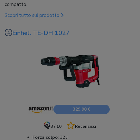
compatto.
Scopri tutto sul prodotto
Einhell TE-DH 1027
329,90 €
8 / 10
Recensisci
Forza colpo
:
32 J