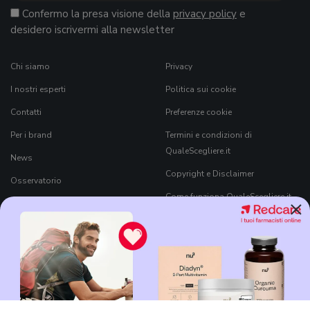
Confermo la presa visione della
privacy policy
e
desidero iscrivermi alla newsletter
Chi siamo
Privacy
I nostri esperti
Politica sui cookie
Contatti
Preferenze cookie
Per i brand
Termini e condizioni di
QualeScegliere.it
News
Copyright e Disclaimer
Osservatorio
Come funziona QualeScegliere.it
×
Ricerca Prodotti
Black Friday 2026