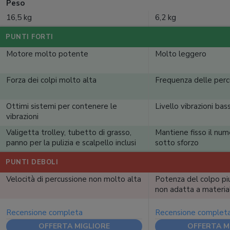
Peso
16,5 kg
6,2 kg
PUNTI FORTI
Motore molto potente
Molto leggero
Forza dei colpi molto alta
Frequenza delle percu
Ottimi sistemi per contenere le
Livello vibrazioni bas
vibrazioni
Valigetta trolley, tubetto di grasso,
Mantiene fisso il nume
panno per la pulizia e scalpello inclusi
sotto sforzo
PUNTI DEBOLI
Velocità di percussione non molto alta
Potenza del colpo pi
non adatta a material
Recensione completa
Recensione complet
OFFERTA MIGLIORE
OFFERTA M