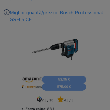
Miglior qualità/prezzo: Bosch Professional
GSH 5 CE
52,95 €
575,00 €
7.5 / 10
4.5 / 5
Forza colpo
:
8,3 J