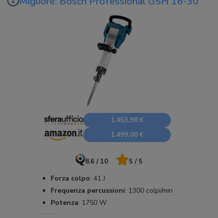
Migliore: Bosch Professional GSH 16-30
1.453,98 €
1.499,00 €
8.6 / 10
5 / 5
Forza colpo
:
41 J
Frequenza percussioni
:
1300 colpi/min
Potenza
:
1750 W