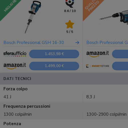
QUALITÀ
MIGLIORE
PREZZO
8.6 / 10
5 / 5
Bosch Professional GSH 16-30
Bosch Professional 
1.453,98 €
1.499,00 €
DATI TECNICI
Forza colpo
41 J
8,3 J
Frequenza percussioni
1300 colpi/min
1300-2900 colpi/min
Potenza