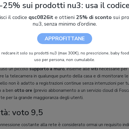
-25% sui prodotti nu3: usa il codic
isci il codice
qsc0826it
e ottieni
25% di sconto
sui pro
nu3, senza minimo d’ordine.
APPROFITTANE
 redcare.it solo su prodotti nu3 (max 300€), no prescrizione, baby food 
uso per persona, non cumulabile.
luso un piccolo
supporto a muro
, insieme alle
viti
necessarie per 
e la telecamera in qualunque punto della casa e di monitorare le z
o non è adatto a registrazioni continue senza interruzioni per tu
o a ben
otto ore
(previo abbonamento a un servizio cloud di Fos
te per la grande maggioranza degli utenti.
tà: voto 9,5
nnessione costante alla rete è considerato ormai un requisito ind