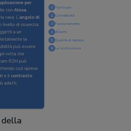
pplicazione per
1
Tipologia
ile con
Alexa
,
2
Connettività
ia casa. L’
angolo di
3
Funzionamento
 livello di sicurezza.
ggetti a un
4
Allarmi
letamente le
5
Qualità di ripresa
sibilità può essere
6
La nostra prova
gni volta che
Foscam R2M può
ntendo così riprese
ri
e il
contrasto
ù adatti.
a della