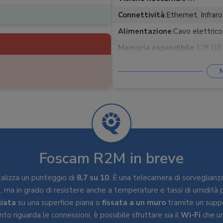
Connettività
:
Ethernet, Infraro
Alimentazione
:
Cavo elettrico
Memoria espandibile
:
128 GB
Audio bidirezionale
:
Allarmi
:
Notifiche push immagi
Controllo remoto
:
IPhone, Sm
Assistenti vocali
:
Alexa
Sensori
:
Rumore, VMD
Temperatura
:
-20/+40 °C
Foscam R2M in breve
Fissabile al muro
:
lizza un punteggio di
8,7 su 10
. È una telecamera di sorveglianza
Cloud
:
Sì, su abbonamento
i
, ma in grado di resistere anche a temperature e tassi di umidità pi
iata
su una superficie piana o
fissata a un muro
tramite un suppo
to riguarda le connessioni, è possibile sfruttare sia il
Wi-Fi
che u