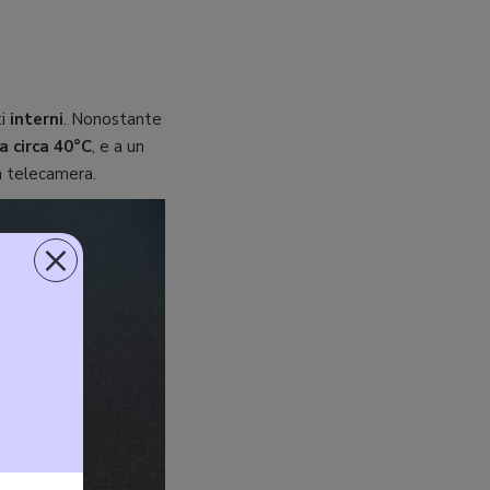
ti
interni
. Nonostante
a circa 40°C
, e a un
a telecamera.
×