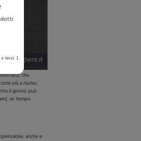
e
dotti
o terzi. 1
montarlo, che
one più a rischio.
tto il giorno, può
cam), un tempo
ispensabile, anche e