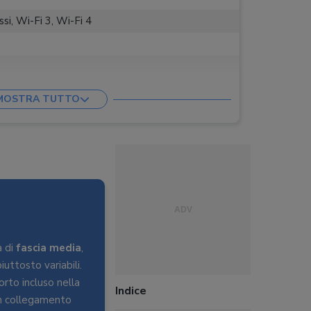
ssi, Wi-Fi 3, Wi-Fi 4
MOSTRA TUTTO
ne, E-mail immagini
artphone Android
 di
fascia media
,
uttosto variabili.
rto incluso nella
Indice
n collegamento