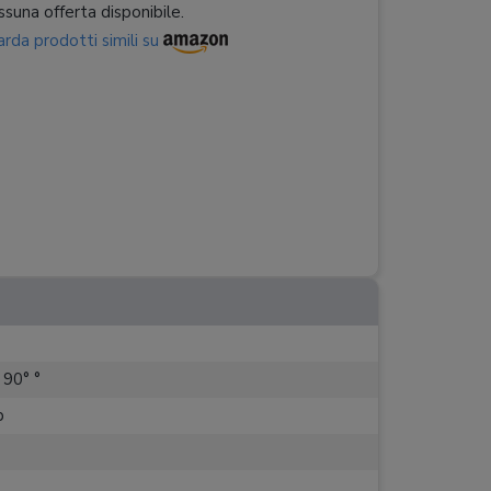
suna offerta disponibile.
rda prodotti simili su
. 90° °
p