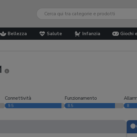
Bellezza
Salute
Infanzia
Giochi 
M
Connettività
Funzionamento
Allarm
9.5
8.5
8