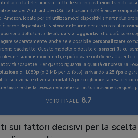
ontrollando la telecamera e tutte le sue impostazioni tramite un’
a
nibile sia per
Android
che
iOS
. La Foscam R2M è anche compatib
i Amazon, ideale per chi utilizza molti dispositivi smart nella propr
 è anche disponibile la
visione notturna
per assicurare il massimo
osizione dell’utente diversi
servizi aggiuntivi
che però sono so
agare separatamente, anche se è possibile
personalizzare
comp
 proprio pacchetto. Questo modello è dotato di
sensori
(la cui sen
i rilevare
suoni e movimenti
, e può inviare
notifiche
all’utente o
attività sospette. Per quanto riguarda la qualità di ripresa, la 
soluzione di 1080p
(o 2 MB per le foto), arrivando a
25 fps
e gara
ibile selezionare
diverse modalità
per migliorare la resa dei
colo
ure lasciare che la telecamera selezioni automaticamente quelli pi
8.7
VOTO FINALE:
oti sui fattori decisivi per la scelt