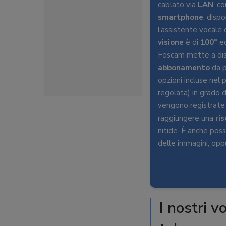
cablato via
LAN
, c
smartphone
, dispo
l’assistente vocale d
visione
è di
100°
ed
Foscam mette a disp
abbonamento
da p
opzioni incluse nel
regolata) in grado d
vengono registrate 
raggiungere una
ri
nitide. È anche poss
delle immagini, opp
I nostri v