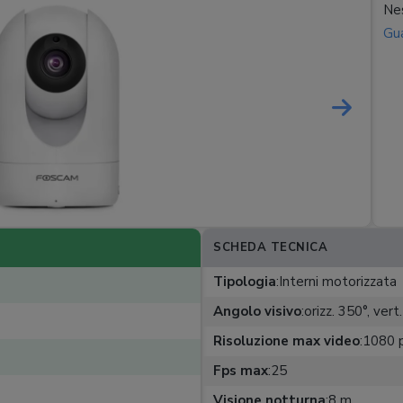
Nes
Gua
SCHEDA TECNICA
Tipologia
:
Interni motorizzata
Angolo visivo
:
orizz. 350°, vert
Risoluzione max video
:
1080 
Fps max
:
25
Visione notturna
:
8 m