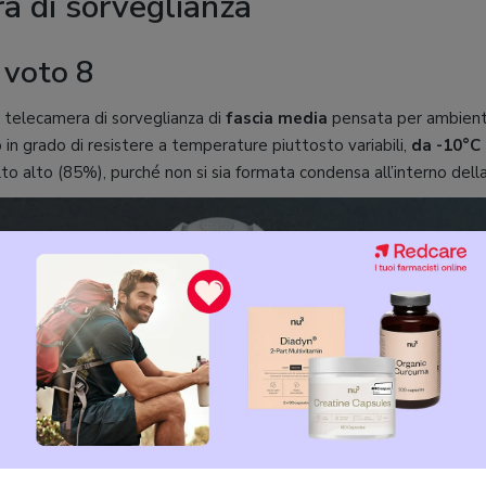
a di sorveglianza
 voto 8
telecamera di sorveglianza di
fascia media
pensata per ambien
in grado di resistere a temperature piuttosto variabili,
da -10°C 
o alto (85%), purché non si sia formata condensa all’interno dell