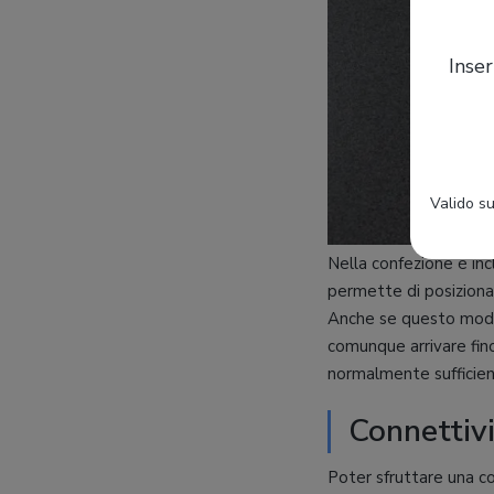
Inser
Valido su
Nella confezione è inc
permette di posizionar
Anche se questo modell
comunque arrivare fin
normalmente sufficien
Connettivi
Poter sfruttare una co