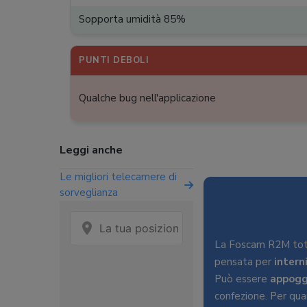
Sopporta umidità 85%
PUNTI DEBOLI
Qualche bug nell'applicazione
Leggi anche
Le migliori telecamere di
sorveglianza
La Foscam R2M tota
pensata per
intern
Può essere
appogg
confezione. Per quan