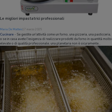
Le migliori impastatrici professionali
Maria De Matteis
17 marzo 2025
Cucinare
-
Se gestite un'attività come un forno, una pizzeria, una pasticceria,
o se in casa avete l'esigenza di realizzare prodotti da forno in quantità molto
elevate o di qualità professionale, una planetaria non è sicuramente
sufficiente. Un laboratorio professionale deve infatti essere dotato di una o