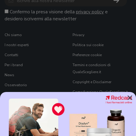
Confermo la presa visione della
privacy policy
e
desidero iscrivermi alla newsletter
Chi siamo
Privacy
I nostri esperti
Politica sui cookie
Contatti
Preferenze cookie
Per i brand
Termini e condizioni di
QualeScegliere.it
News
Copyright e Disclaimer
Osservatorio
Come funziona QualeScegliere.it
×
Ricerca Prodotti
Black Friday 2026