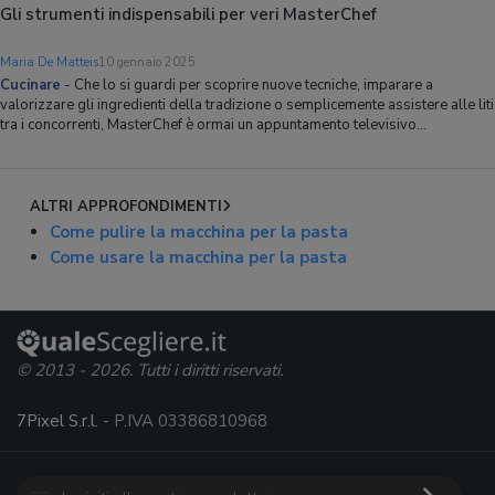
Gli strumenti indispensabili per veri MasterChef
Maria De Matteis
10 gennaio 2025
Cucinare
-
Che lo si guardi per scoprire nuove tecniche, imparare a
valorizzare gli ingredienti della tradizione o semplicemente assistere alle liti
tra i concorrenti, MasterChef è ormai un appuntamento televisivo
irrinunciabile per milioni di italiani. Tutto è iniziato nel 2011 come una
competizione tra u
ALTRI APPROFONDIMENTI
Come pulire la macchina per la pasta
Come usare la macchina per la pasta
© 2013 - 2026. Tutti i diritti riservati.
7Pixel S.r.l.
- P.IVA 03386810968