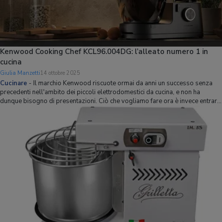
Kenwood Cooking Chef KCL96.004DG: l’alleato numero 1 in
cucina
Giulia Manzetti
14 ottobre 2025
Cucinare
-
Il marchio Kenwood riscuote ormai da anni un successo senza
precedenti nell'ambito dei piccoli elettrodomestici da cucina, e non ha
dunque bisogno di presentazioni. Ciò che vogliamo fare ora è invece entrare
nel merito di quella che non è esagerato definire una delle planetarie più
avanzate dis