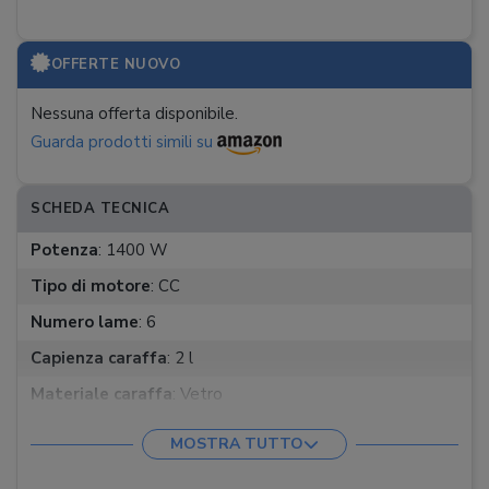
OFFERTE NUOVO
Nessuna offerta disponibile.
Guarda prodotti simili su
SCHEDA TECNICA
Potenza
:
1400 W
Tipo di motore
:
CC
Numero lame
:
6
Capienza caraffa
:
2 l
Materiale caraffa
:
Vetro
Velocità
:
Progressiva
MOSTRA TUTTO
Funzioni
:
Pulse, Smoothie, Tritaghiaccio