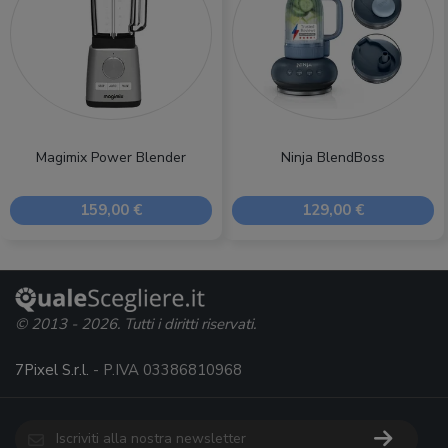
Magimix Power Blender
Ninja BlendBoss
159,00 €
129,00 €
© 2013 - 2026. Tutti i diritti riservati.
7Pixel S.r.l.
- P.IVA 03386810968