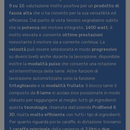
9 su 10
, valutazione molto positiva per un
prodotto di
fascia alta
che ci ha convinto per la sua versatilità ed
efficienza. Dal punto di vista tecnico segnaliamo subito
che la
potenza
del motore integrato,
1400 watt
, è
molto elevata e consente
ottime prestazioni
nonostante il motore sia a corrente continua. La
velocità
può essere selezionata in modo
progressivo
su diversi livelli anche durante la lavorazione; disponibile
inoltre la
modalità pulse
che consente una rotazione
ad intermittenza delle lame. Altre funzioni di
lavorazione automatizzate sono la funzione
tritaghiaccio
e la
modalità frullato
. Il blocco lame è
composto da
6 lame
in acciaio inox posizionate in modo
sfalsato per raggiungere al meglio tutti gli ingredienti:
questa
tecnologia
, chiamata dall’azienda
ProBlend 6
3D
, risulta
molto efficiente
con tutti i tipi di ingredienti.
Per quanto riguarda poi le caraffe, in dotazione troviamo
1 caraffa principale
dalla capienza di
2 litri
e
due