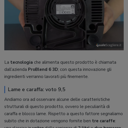
La
tecnologia
che alimenta questo prodotto è chiamata
dall’azienda
ProBlend 6 3D
; con questa innovazione gli
ingredienti verranno lavorati più finemente.
Lame e caraffa: voto 9,5
Andiamo ora ad osservare alcune delle caratteristiche
strutturali di questo prodotto, ovvero le peculiarità di
caraffa e blocco lame. Rispetto a questo fattore segnaliamo
subito che in dotazione vengono fornite ben
tre caraffe
:
una classica in
vetro
dalla capienza di
2 litri
e
due borracce