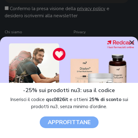
Confermo la presa visione della
privacy policy
e
desidero iscrivermi alla newsletter
Chi siamo
Privacy
×
I nostri esperti
Politica sui cookie
Contatti
Preferenze cookie
Per i brand
Termini e condizioni di
QualeScegliere.it
News
Copyright e Disclaimer
Osservatorio
-25% sui prodotti nu3: usa il codice
Come funziona QualeScegliere.it
Ricerca Prodotti
Inserisci il codice
qsc0826it
e ottieni
25% di sconto
sui
Black Friday 2026
prodotti nu3, senza minimo d’ordine.
APPROFITTANE