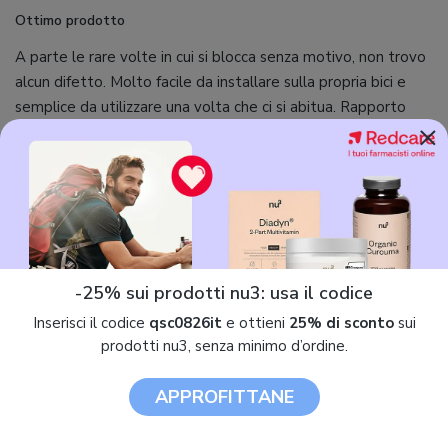
Ottimo prodotto
A parte le rare volte in cui si blocca senza motivo, non trovo
alcun difetto. Molto facile da installare sulla propria bici e
semplice da utilizzare una volta che ci si abitua. Rapporto
×
qualità prezzo molto buono. Se si tiene la luminosità dello
schermo al minimo (0%) la batteria dura fino a tre/quattro
uscite da 2 ore e mezza l'una. Comodo, inoltre, il laccetto di
sicurezza per attaccarlo al manubrio che, in caso di caduta o
di rottura del supporto, evita di far cadere il dispositivo.
Molto veloce anche nella connessione Bluetooth con il
cellulare ad esso collegato tramite l'apposita App Garmin
-25% sui prodotti nu3: usa il codice
Connect. Consigliato!
Inserisci il codice
qsc0826it
e ottieni
25% di sconto
sui
prodotti nu3, senza minimo d’ordine.
APPROFITTANE