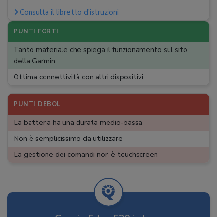
Consulta il libretto d'istruzioni
Dati rilevati
:
Distanza, velocità, durata, percorso,
frequenza cardiaca, cadenza, potenza, pendenza,
PUNTI FORTI
altitudine
Tanto materiale che spiega il funzionamento sul sito
Rilevamento dati
:
Wireless
della Garmin
Connetività
:
Bluetooth
Ottima connettività con altri dispositivi
PUNTI DEBOLI
La batteria ha una durata medio-bassa
Non è semplicissimo da utilizzare
La gestione dei comandi non è touchscreen