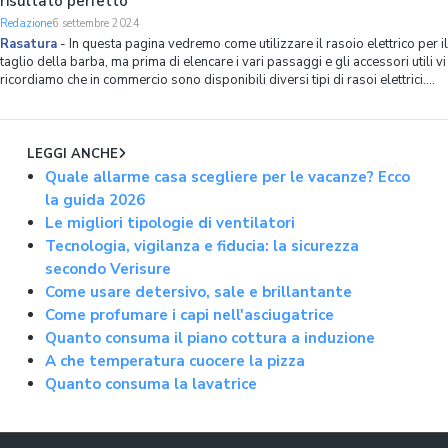
risultato perfetto
Redazione
6 settembre 2024
Rasatura
-
In questa pagina vedremo come utilizzare il rasoio elettrico per il
taglio della barba, ma prima di elencare i vari passaggi e gli accessori utili vi
ricordiamo che in commercio sono disponibili diversi tipi di rasoi elettrici.
Date uno sguardo alla nostra guida all'acquisto del rasoio elettrico per
LEGGI ANCHE
Quale allarme casa scegliere per le vacanze? Ecco
la guida 2026
Le migliori tipologie di ventilatori
Tecnologia, vigilanza e fiducia: la sicurezza
secondo Verisure
Come usare detersivo, sale e brillantante
Come profumare i capi nell'asciugatrice
Quanto consuma il piano cottura a induzione
A che temperatura cuocere la pizza
Quanto consuma la lavatrice