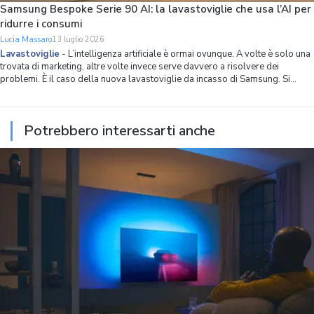
Samsung Bespoke Serie 90 AI: la lavastoviglie che usa l’AI per
ridurre i consumi
Lucia Massaro
13 luglio 2026
Lavastoviglie
-
L’intelligenza artificiale è ormai ovunque. A volte è solo una
trovata di marketing, altre volte invece serve davvero a risolvere dei
problemi. È il caso della nuova lavastoviglie da incasso di Samsung. Si
chiama Bespoke Serie 90 AI, ha 14 coperti, spazio interno ottimizzato in
modo capillare
Potrebbero interessarti anche