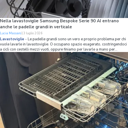
Nella lavastoviglie Samsung Bespoke Serie 90 AI entrano
anche le padelle grandi in verticale
Lucia Massaro
13 luglio 2026
Lavastoviglie
-
Le padelle grandi sono un vero e proprio problema per chi
vuole lavarle in lavastoviglie. O occupano spazio esagerato, costringendoci
a cicli con cestelli mezzi vuoti, oppure finiamo per lavarle a mano per
mettere più stoviglie possibile in lavastoviglie. Se non volete avere più
questo problema,