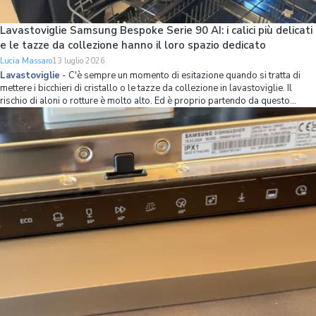
Lavastoviglie Samsung Bespoke Serie 90 AI: i calici più delicati
e le tazze da collezione hanno il loro spazio dedicato
Lucia Massaro
13 luglio 2026
Lavastoviglie
-
C'è sempre un momento di esitazione quando si tratta di
mettere i bicchieri di cristallo o le tazze da collezione in lavastoviglie. Il
rischio di aloni o rotture è molto alto. Ed è proprio partendo da questo
problema che Samsung ha ripensato l’organizzazione dello spazio interno
della lavastov