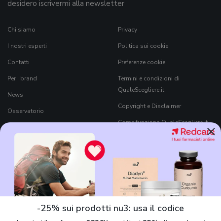
desidero iscrivermi alla newsletter
Chi siamo
Privacy
I nostri esperti
Politica sui cookie
Contatti
Preferenze cookie
Per i brand
Termini e condizioni di
QualeScegliere.it
News
Copyright e Disclaimer
Osservatorio
Come funziona QualeScegliere.it
×
Ricerca Prodotti
Black Friday 2026
-25% sui prodotti nu3: usa il codice