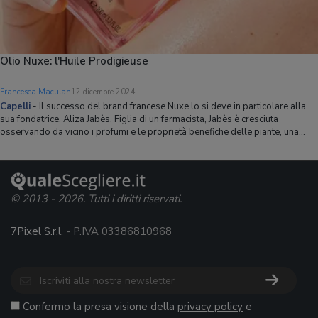
Olio Nuxe: l'Huile Prodigieuse
Francesca Maculan
12 dicembre 2024
Capelli
-
Il successo del brand francese Nuxe lo si deve in particolare alla
sua fondatrice, Aliza Jabès. Figlia di un farmacista, Jabès è cresciuta
osservando da vicino i profumi e le proprietà benefiche delle piante, una
conoscenza che ha ispirato la nascita del suo piccolo laboratorio di
formulazione e
© 2013 - 2026. Tutti i diritti riservati.
7Pixel S.r.l.
- P.IVA 03386810968
Confermo la presa visione della
privacy policy
e