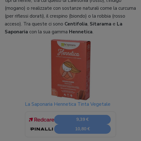
tipi di henné, tra cui quello di Lawsonia (rosso), l’Indigo
(mogano) o realizzate con sostanze naturali come la curcuma
(per riflessi dorati), il crespino (biondo) o la robbia (rosso
acceso). Tra queste ci sono
Centifolia
,
Sitarama
e
La
Saponaria
con la sua gamma
Hennetica
.
La Saponaria Hennetica Tinta Vegetale
9,39 €
10,80 €