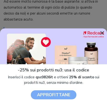
Ad essere molto rumorosa è la base aspirante: si attiva in
automatico al termine di ogni ciclo di pulizia (o quando
deciso da noi) e per alcuni secondi emette un rumore
abbastanza acuto.
Voto finale:
8.6
×
Sistema di mappatura
Funzioni
9
8.6
Prestazioni
Struttura
9.1
7.8
Andamento prezzo iRobot Roomba i7+
-25% sui prodotti nu3: usa il codice
Inserisci il codice
qsc0826it
e ottieni
25% di sconto
sui
prodotti nu3, senza minimo d’ordine.
APPROFITTANE