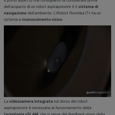
Il primo aspetto che consigliamo di considerare prima
dell’acquisto di un robot aspirapolvere è il
sistema di
navigazione
dell’ambiente. L’iRobot Roomba i7+ ha un
sistema a
riconoscimento visivo
.
La
videocamera integrata
sul dorso del robot
aspirapolvere è necessaria al funzionamento della
tecnologia vSLAM
, che si serve del feedback visivo della