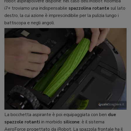
robot aspirapolvere dispone: nel caso dell’iRobot Roomba
i7+ troviamo una indispensabile
spazzolina rotante
sul lato
destro, la cui azione è imprescindibile per la pulizia lungo i
battiscopa e negli angoli.
La bocchetta aspirante è poi equipaggiata con ben
due
spazzole rotanti
in morbido
silicone
: è il sistema
AeroForce progettato da iRobot. La spazzola frontale ha il