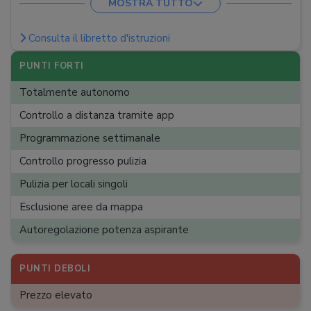
MOSTRA TUTTO
Assistenti vocali
:
Alexa, Google Assistant
Capienza sacco/serbatoio
:
0,4 l
Consulta il libretto d'istruzioni
Altezza
:
9,3 cm
PUNTI FORTI
Larghezza e profondità
:
35,3 x 35,3 cm
Totalmente autonomo
Controllo a distanza tramite app
Programmazione settimanale
Controllo progresso pulizia
Pulizia per locali singoli
Esclusione aree da mappa
Autoregolazione potenza aspirante
PUNTI DEBOLI
Prezzo elevato