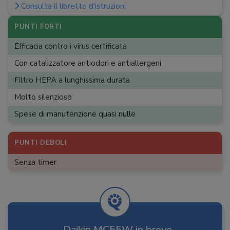
Consulta il libretto d'istruzioni
App
:
Rumorosità
:
54 dB
PUNTI FORTI
Dimensioni (A x L x P)
:
50 x 27 x 27 cm
Efficacia contro i virus certificata
Peso
:
6,8 kg
Con catalizzatore antiodori e antiallergeni
Filtro HEPA a lunghissima durata
Molto silenzioso
Spese di manutenzione quasi nulle
PUNTI DEBOLI
Senza timer
Daikin MC55W in breve