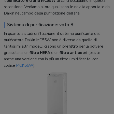
il
purificatore d’aria MC55W
di cui ci occupiamo in questa
recensione. Vediamo allora quali sono le novità apportate da
Daikin nel campo della purificazione dell’aria.
Sistema di purificazione: voto 8
In quanto a stadi di filtrazione, il sistema purificante del
purificatore Daikin MC55W non è diverso da quello di
tantissimi altri modelli: ci sono un
prefiltro
per la polvere
grossolana, un
filtro HEPA
e un
filtro antiodori
(esiste
anche una versione con in più un filtro umidificante, con
codice
MCK55W
).