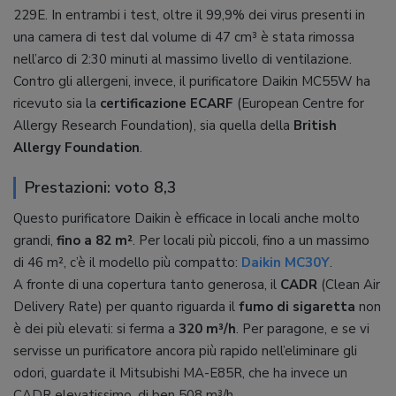
229E. In entrambi i test, oltre il 99,9% dei virus presenti in
una camera di test dal volume di 47 cm³ è stata rimossa
nell’arco di 2:30 minuti al massimo livello di ventilazione.
Contro gli allergeni, invece, il purificatore Daikin MC55W ha
ricevuto sia la
certificazione ECARF
(European Centre for
Allergy Research Foundation), sia quella della
British
Allergy Foundation
.
Prestazioni: voto 8,3
Questo purificatore Daikin è efficace in locali anche molto
grandi,
fino a 82 m²
. Per locali più piccoli, fino a un massimo
di 46 m², c’è il modello più compatto:
Daikin MC30Y
.
A fronte di una copertura tanto generosa, il
CADR
(Clean Air
Delivery Rate) per quanto riguarda il
fumo di sigaretta
non
è dei più elevati: si ferma a
320 m³/h
. Per paragone, e se vi
servisse un purificatore ancora più rapido nell’eliminare gli
odori, guardate il Mitsubishi MA-E85R, che ha invece un
CADR elevatissimo, di ben 508 m³/h.