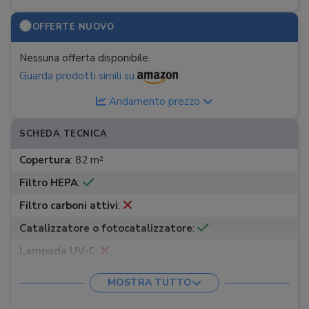
OFFERTE NUOVO
Nessuna offerta disponibile.
Guarda prodotti simili su
Andamento prezzo
SCHEDA TECNICA
Copertura
:
82 m²
Filtro HEPA
:
Filtro carboni attivi
:
Catalizzatore o fotocatalizzatore
:
Lampada UV-C
:
CADR tabacco
:
320 m³/h
MOSTRA TUTTO
Indicatore qualità dell'aria
: