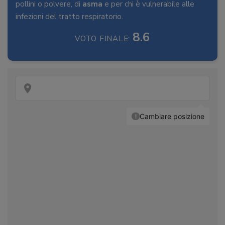
pollini o polvere, di
asma
e per chi è vulnerabile alle
infezioni del tratto respiratorio.
8.6
VOTO FINALE: