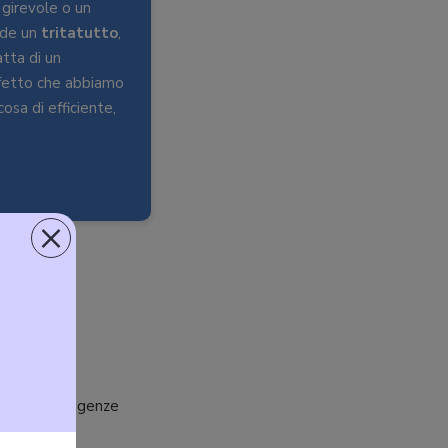
girevole o un
nde un
tritatutto
,
atta di un
ifetto che abbiamo
osa di efficiente,
×
 del
e proprie esigenze
ore.