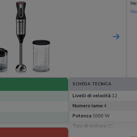
Nes
Gua
SCHEDA TECNICA
Livelli di velocità
:
12
Numero lame
:
4
Potenza
:
1000 W
Tipo di motore
:
CC
Velocità regolabile
:
Con ghier