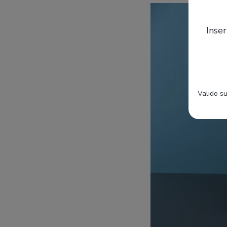
Inser
Valido su