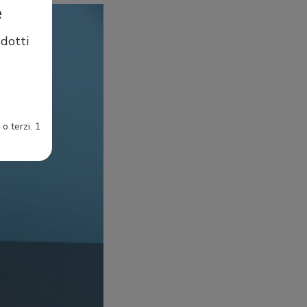
e
dotti
o terzi. 1