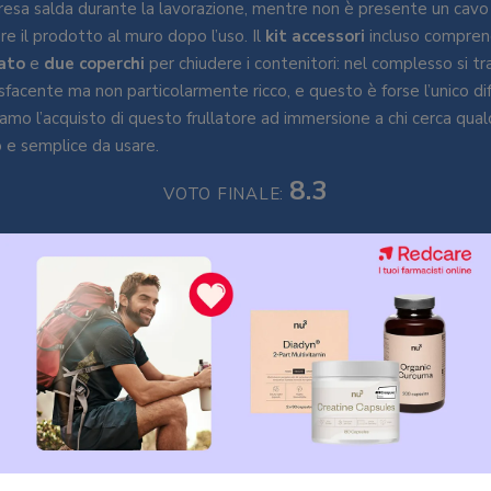
esa salda durante la lavorazione, mentre non è presente un cavo 
e il prodotto al muro dopo l’uso. Il
kit accessori
incluso compre
ato
e
due coperchi
per chiudere i contenitori: nel complesso si tr
facente ma non particolarmente ricco, e questo è forse l’unico d
iamo l’acquisto di questo frullatore ad immersione a chi cerca qualc
 e semplice da usare.
8.3
VOTO FINALE:
oti sui fattori decisivi per la scelta
e ad immersione
 tipo motore: voto 9
servare quando si cerca il frullatore ad immersione più adatto all
caratteristiche tecniche
principali, ovvero potenza e tipo di mot