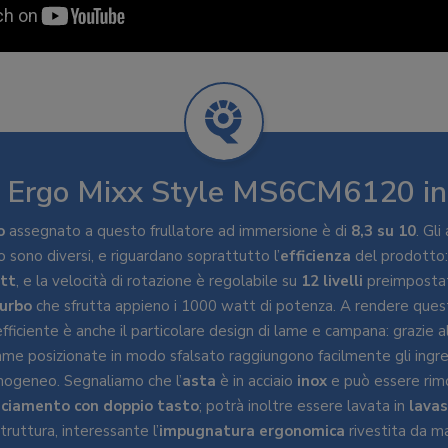
 Ergo Mixx Style MS6CM6120 in
o
assegnato a questo frullatore ad immersione è di
8,3 su 10
. Gli
sono diversi, e riguardano soprattutto l’
efficienza
del prodotto:
tt
, e la velocità di rotazione è regolabile su
12 livelli
preimpostati
urbo
che sfrutta appieno i 1000 watt di potenza. A rendere quest
ficiente è anche il particolare design di lame e campana: grazie a
ame posizionate in modo sfalsato raggiungono facilmente gli ingre
mogeneo. Segnaliamo che l’
asta
è in acciaio
inox
e può essere rimo
ciamento con doppio tasto
; potrà inoltre essere lavata in
lavas
truttura, interessante l’
impugnatura ergonomica
rivestita da ma