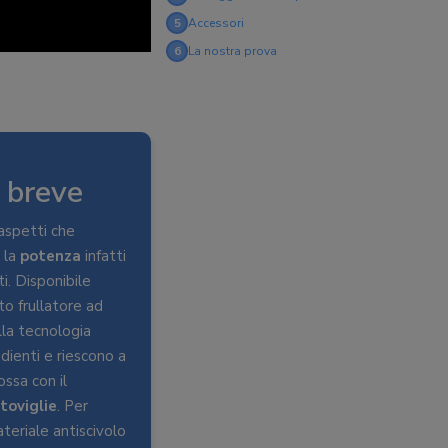
5
Accessori
6
La nostra prova
 breve
 aspetti che
 la
potenza
infatti
. Disponibile
o frullatore ad
lla tecnologia
dienti e riescono a
ssa con il
toviglie
. Per
teriale antiscivolo