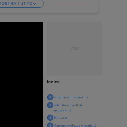
MOSTRA TUTTO
Indice
1
Potenza e tipo motore
2
Velocità e livelli di
erogazione
3
Struttura
4
Maneggevolezza e praticità