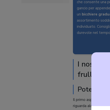
che consente una pr
gancio per appender
un
bicchiere gradu
assortimento soddis
individuato. Consigl
durevole nel tempo
I nostri v
frullator
Potenza e
Il primo aspetto da os
riguarda alcune delle