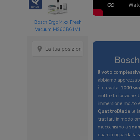
Bosch ErgoMixx Fresh
Vacuum MS6CB61V1
Bosch
Il
voto complessiv
abbiamo apprezzato 
è elevata,
1000 wa
inoltre la funzione
t
immersione molto ef
QuattroBlade
le l
trattarli in modo o
meccanismo a
sgan
quanto riguarda la s