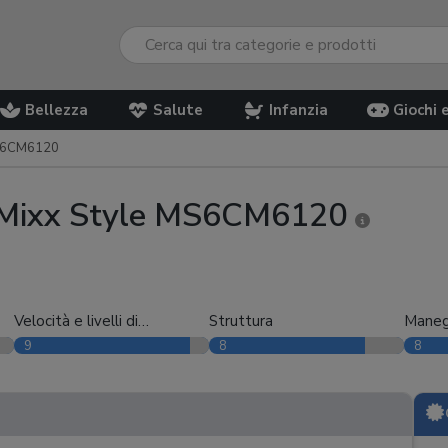
Bellezza
Salute
Infanzia
Giochi 
MS6CM6120
o Mixx Style MS6CM6120
Velocità e livelli di
Struttura
Maneg
erogazione
9
8
8