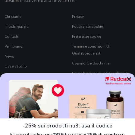
desidero iscrivermi alla newsletter
Chi siamo
Privacy
I nostri esperti
Politica sui cookie
Contatti
Preferenze cookie
Per i brand
Termini e condizioni di
QualeScegliere.it
News
Copyright e Disclaimer
Osservatorio
Come funziona QualeScegliere.it
×
Ricerca Prodotti
Black Friday 2026
-25% sui prodotti nu3: usa il codice
Inserisci il codice
qsc0826it
e ottieni
25% di sconto
sui