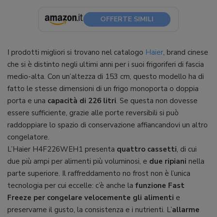
OFFERTE SIMILI
I prodotti migliori si trovano nel catalogo
Haier
, brand cinese
che si è distinto negli ultimi anni per i suoi frigoriferi di fascia
medio-alta. Con un’altezza di 153 cm, questo modello ha di
fatto le stesse dimensioni di un frigo monoporta o doppia
porta e una
capacità di 226 litri
. Se questa non dovesse
essere sufficiente, grazie alle porte reversibili si può
raddoppiare lo spazio di conservazione affiancandovi un altro
congelatore.
L’Haier H4F226WEH1 presenta
quattro cassetti
, di cui
due più ampi per alimenti più voluminosi, e
due ripiani
nella
parte superiore. Il raffreddamento no frost non è l’unica
tecnologia per cui eccelle: c’è anche la
funzione Fast
Freeze per congelare velocemente gli alimenti
e
preservarne il gusto, la consistenza e i nutrienti. L’
allarme