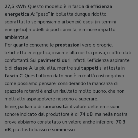
27,5 kWh
. Questo modello è in fascia di
efficienza
energetica A
: “peso” in bolletta dunque ridotto,
soprattutto se ripensiamo ai ben più esosi (in termini
energetici) modelli di pochi anni fa, e minore impatto
ambientale.
Per quanto concerne le
prestazioni
vere e proprie,
l’etichetta energetica, insieme alla nostra prova, ci offre dati
confortanti. Sui
pavimenti duri
, infatti, l’efficienza aspirante
è di
classe A
, la più alta, mentre sui
tappeti
si attesta in
fascia C
. Quest’ultimo dato non è in realtà così negativo
come possiamo pensare: considerando la mancanza di
spazzole rotanti è anzi un risultato molto buono, che non
molti altri aspirapolvere riescono a superare.
Infine, parliamo di
rumorosità
: il valore delle emissioni
sonore indicato dal produttore è di
74 dB
, ma nella nostra
prova abbiamo constatato un valore anche inferiore:
70,3
dB
, piuttosto basso e sommesso.