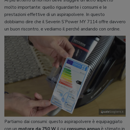
Ai più attenti di noi non deve sfuggire un altro aspetto
molto importante: quello riguardante i consumi e le
prestazioni effettive di un aspirapolvere. In questo
dobbiamo dire che il Severin S’Power MY 7114 offre davvero
un buon riscontro, e vediamo il perché andando con ordine.
Partiamo dai consumi: questo aspirapolvere è equipaggiato
con un
motore da 750 W
il cui
consumo annuo
è stimato in