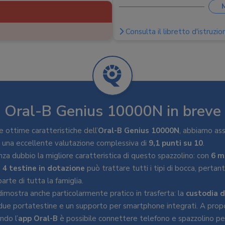
Programmi
:
Pulizia quotidiana
App per smartphone, 
Consulta il libretto d'istruzion
Funzioni
:
pulizia, Timer intervall
Base, Cavo ricarica 
Accessori
:
smartphone
Sistema di ricarica
:
Base, Cus
Numero di testine
:
4
Oral-B Genius 10000N in breve
Durata batteria
:
15 giorni
 ottime caratteristiche dell’
Oral-B Genius 10000N
, abbiamo as
Rivestimento antiscivolo
:
o una eccellente valutazione complessiva di
9,1 punti su 10
.
Indicatore impostazioni
:
LED
za dubbio la migliore caratteristica di questo spazzolino: con
6 m
e
4 testine in dotazione
può trattare tutti i tipi di bocca, pertan
parte di tutta la famiglia.
imostra anche particolarmente pratico in trasferta: la
custodia d
 due portatestine e un supporto per smartphone integrati. A propo
ndo l’
app Oral-B
è possibile connettere telefono e spazzolino p