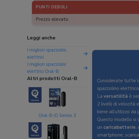
PUNTI DEBOLI
Prezzo elevato
Leggi anche
I migliori spazzolini
elettrici
I migliori spazzolini
elettrici Oral-B
Altri prodotti Oral-B
Considerate tutte le
spazzolino elettric
La
versatilità
è sen
2 livelli di velocità 
bene all’utilizzo da 
Oral-B iO Series 3
Questo modello si d
un
caricabatterie
,
smartphone, scarica