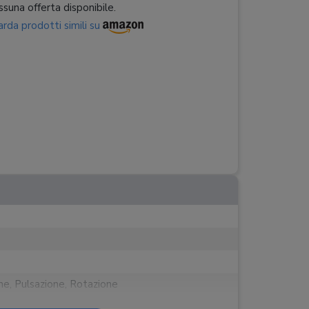
suna offerta disponibile.
rda prodotti simili su
one, Pulsazione, Rotazione
give sensibili, Pulizia lingua, Pulizia profonda,