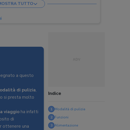
MOSTRA TUTTO
, Sbiancante
Bluetooth, Sensore di pressione, Timer fine
i
i di pulizia
USB, Custodia, Porta testine, Supporto per
todia, USB
segnato a questo
odalità di pulizia
,
Indice
to si presta molto
1
Modalità di pulizia
a viaggio
ha infatti
2
Funzioni
sito di
3
Alimentazione
er ottenere una