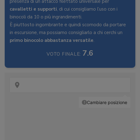
presenza di un attacco filettato universale per
cavalletti e supporti
, di cui consigliamo l’uso con i
binocoli da 10 o più ingrandimenti.
È piuttosto ingombrante e quindi scomodo da portare
in escursione, ma possiamo consigliarlo a chi cerchi un
primo binocolo abbastanza versatile
.
7.6
VOTO FINALE: