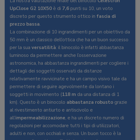
La nostra valutazione finale del binocolo
Celestron
UpClose G2 10X50
è di
7,6
punti su 10, un voto
discreto per questo strumento ottico in
fascia di
prezzo bassa
.
La combinazione di 10 ingrandimenti per un obiettivo da
50 mm è un classico dell’ottica che ha un buon successo
per la sua
versatilità
: il binocolo è infatti abbastanza
luminoso da permettere anche l’osservazione
astronomica, ha abbastanza ingrandimenti per cogliere i
dettagli dei soggetti osservati da distanze
relativamente ravvicinate e ha un campo visivo tale da
permettere di seguire agevolmente da lontano i
soggetti in movimento (
118 m
da una distanza di 1
km). Questo è un binocolo
abbastanza robusto
grazie
al rivestimento antiurto e antiscivolo e
all’
impermeabilizzazione
, e ha un discreto numero di
regolazioni per accomodare tutti i tipi di utilizzatori,
adulti e non, con occhiali e senza. Un buon tocco è la