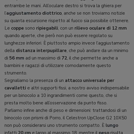
entrambe le mani. All’oculare destro si trova la ghiera per
l’
aggiustamento diottrico
, anche se non troviamo notizie
su quanta escursione rispetto al fuoco sia possibile ottenere.
Le
coppe
sono
ripiegabili
, con un
rilievo oculare di 12 mm
quando aperte, che però non può essere regolato su
lunghezze inferiori. È piuttosto ampio invece l’aggiustamento
della
distanza interpupillare
, che può andare da un minimo
di
56 mm
ad un massimo di
72
, il che permette anche a
bambini e ragazzi di utilizzare comodamente questo
strumento.
Segnaliamo la presenza di un
attacco universale per
cavalletti
e altri supporti fissi, a nostro avviso indispensabile
per un binocolo a 10 ingrandimenti come questo, che si
presta molto bene all’osservazione da punto fisso.
Parliamo infine anche di peso e dimensioni: trattandosi di un
binocolo con prismi di Porro, il Celestron UpClose G2 10X50
non può considerarsi uno strumento compatto. È
lungo
infatti
20 cm
e largo al massimo 18, mentre il
peso
risulta