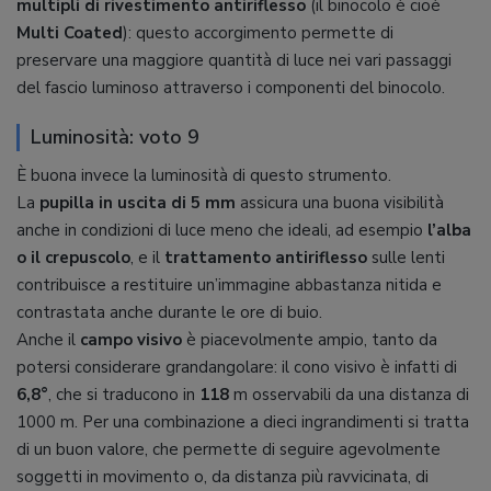
multipli di rivestimento antiriflesso
(il binocolo è cioè
Multi Coated
): questo accorgimento permette di
preservare una maggiore quantità di luce nei vari passaggi
del fascio luminoso attraverso i componenti del binocolo.
Luminosità: voto 9
È buona invece la luminosità di questo strumento.
La
pupilla in uscita di 5 mm
assicura una buona visibilità
anche in condizioni di luce meno che ideali, ad esempio
l’alba
o il crepuscolo
, e il
trattamento antiriflesso
sulle lenti
contribuisce a restituire un’immagine abbastanza nitida e
contrastata anche durante le ore di buio.
Anche il
campo visivo
è piacevolmente ampio, tanto da
potersi considerare grandangolare: il cono visivo è infatti di
6,8°
, che si traducono in
118
m osservabili da una distanza di
1000 m. Per una combinazione a dieci ingrandimenti si tratta
di un buon valore, che permette di seguire agevolmente
soggetti in movimento o, da distanza più ravvicinata, di