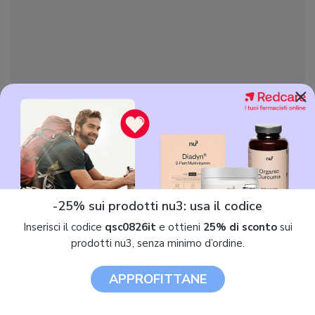
×
© 2013 - 2026. Tutti i diritti riservati.
7Pixel S.r.l.
- P.IVA 03386810968
-25% sui prodotti nu3: usa il codice
Inserisci il codice
qsc0826it
e ottieni
25% di sconto
sui
prodotti nu3, senza minimo d’ordine.
Confermo la presa visione della
privacy policy
e
desidero iscrivermi alla newsletter
APPROFITTANE
Chi siamo
Privacy